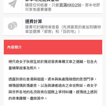
購買任何紙書，只要
買滿HKD250
，寄本地即
可享免運費優惠
運費計算
運費可於購物車查看（先將要買的書加到購物
車並選擇「郵寄」和「目的地」）
內容簡介
絕代奇女子狄娜生前於雜誌發表專欄文章之選輯，包含大
量精華故事及照片。
透露狄娜在香港與祖國、資本與無產階級間的思想鬥爭，
親情國情民情憂思，以及與讀者過去之來信對談。奇女子
與世界各地的名流政商在國務上爭持糾纏，感情途上遇到
的奇事趣聞，盡錄其中。