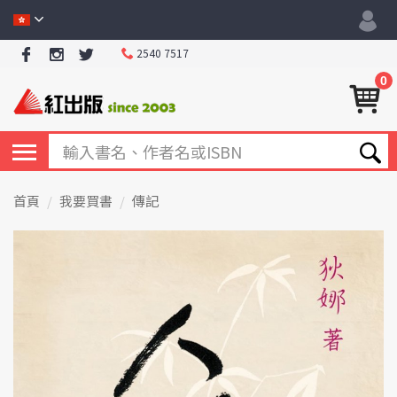
2540 7517
0
首頁
我要買書
傳記