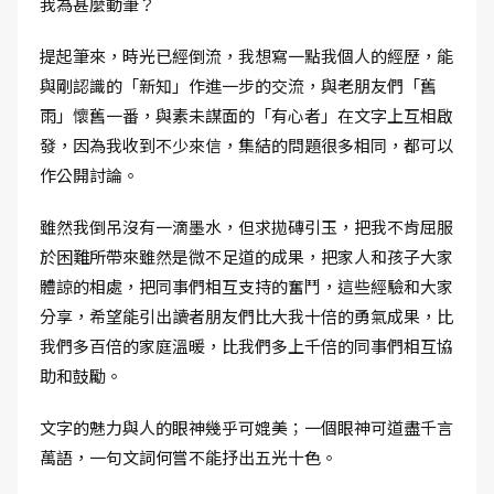
我為甚麼動筆？
提起筆來，時光已經倒流，我想寫一點我個人的經歷，能
與剛認識的「新知」作進一步的交流，與老朋友們「舊
雨」懷舊一番，與素未謀面的「有心者」在文字上互相啟
發，因為我收到不少來信，集結的問題很多相同，都可以
作公開討論。
雖然我倒吊沒有一滴墨水，但求拋磚引玉，把我不肯屈服
於困難所帶來雖然是微不足道的成果，把家人和孩子大家
體諒的相處，把同事們相互支持的奮鬥，這些經驗和大家
分享，希望能引出讀者朋友們比大我十倍的勇氣成果，比
我們多百倍的家庭溫暖，比我們多上千倍的同事們相互協
助和鼓勵。
文字的魅力與人的眼神幾乎可媲美；一個眼神可道盡千言
萬語，一句文詞何嘗不能抒出五光十色。