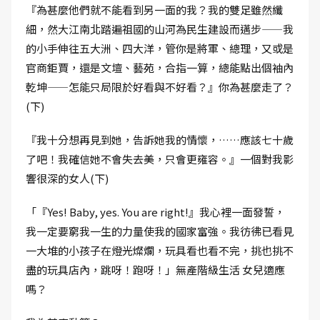
『為甚麼他們就不能看到另一面的我？我的雙足雖然纖
細，然大江南北踏遍祖國的山河為民生建設而邁步——我
的小手伸往五大洲、四大洋，管你是將軍、總理，又或是
官商鉅賈，還是文壇、藝苑，合指一算，總能點出個袖內
乾坤——怎能只局限於好看與不好看？』你為甚麼走了？
(下)
『我十分想再見到她，告訴她我的情懷，……應該七十歲
了吧！我確信她不會失去美，只會更雍容。』一個對我影
響很深的女人(下)
「『Yes! Baby, yes. You are right!』我心裡一面發誓，
我一定要窮我一生的力量使我的國家富強。我彷彿已看見
一大堆的小孩子在燈光燦爛，玩具看也看不完，挑也挑不
盡的玩具店內，跳呀！跑呀！」無產階級生活 女兒適應
嗎？