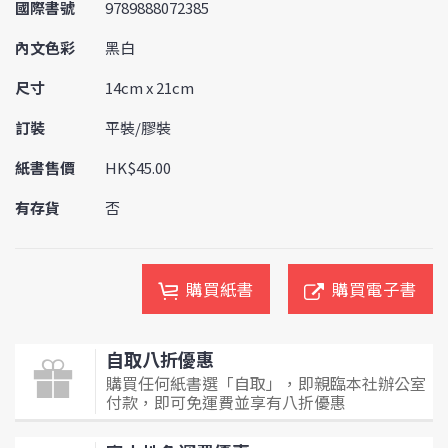
國際書號
9789888072385
內文色彩
黑白
尺寸
14cm x 21cm
訂裝
平裝/膠裝
紙書售價
HK$45.00
有存貨
否
購買紙書
購買電子書
自取八折優惠
購買任何紙書選「自取」，即親臨本社辦公室
付款，即可免運費並享有八折優惠