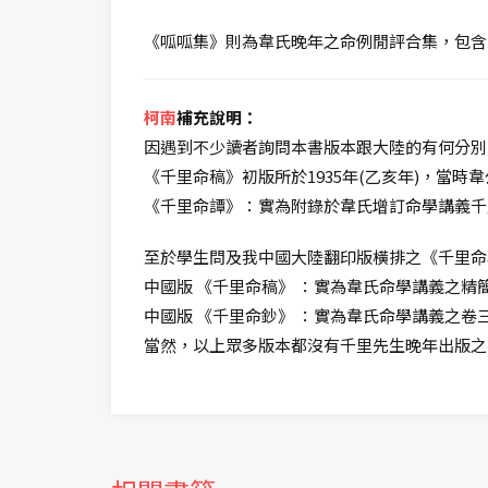
《呱呱集》則為韋氏晚年之命例閒評合集，包含
柯南
補充說明：
因遇到不少讀者詢問本書版本跟大陸的有何分別
《千里命稿》初版所於1935年(乙亥年)，當時韋
《千里命譚》：實為附錄於韋氏增訂命學講義千
至於學生問及我中國大陸翻印版橫排之《千里命
中國版 《千里命稿》 ：實為韋氏命學講義之
中國版 《千里命鈔》 ：實為韋氏命學講義之
當然，以上眾多版本都沒有千里先生晚年出版之《