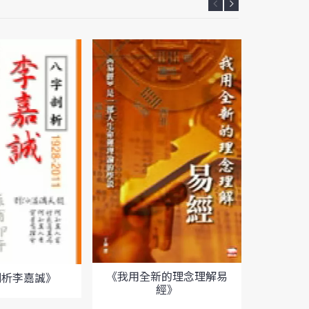
《簡
《我用全新的理念理解易
剖析李嘉誠》
經》