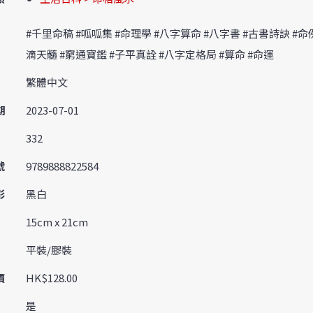
#千里命稿 #呱呱集 #命理學 #八字算命 #八字書 #古書詩訣 #命
滴天髓 #窮通寶鑑 #子平真詮 #八字定格局 #算命 #命運
繁體中文
期
2023-07-01
332
號
9789888822584
彩
黑白
15cm x 21cm
平裝/膠裝
價
HK$128.00
是