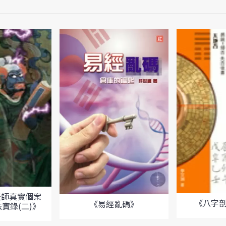
天師真實個案
《八字
《易經亂碼》
實錄(二)》