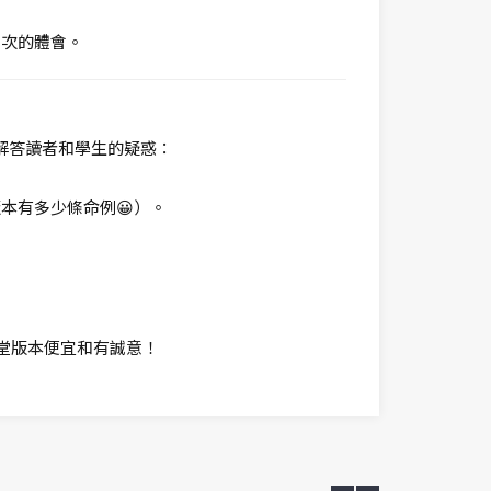
層次的體會。
解答讀者和學生的疑惑：
本有多少條命例😀）。
X堂版本便宜和有誠意！