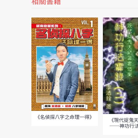
相關書籍
《名偵探八字之命理一得》
《現代捉鬼
──神功行法