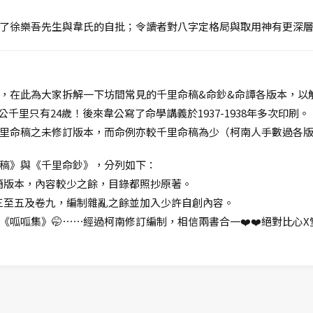
了徐樂吾先生與韋氏的自批；令讀者對八字定格局與取用神有更深
，在此為大家拆解一下坊間常見的千里命稿&命鈔&命譚各版本，以
公千里只有24歲！後來韋公寫了命學講義於1937-1938年多次印刷。
里命稿之未修訂版本，而命例亦較千里命稿為少（柯南人手數過各版
稿》與《千里命鈔》，分列如下：
精簡版本，內容較少之餘，目錄都照抄原著。
卷三至五及卷九，編制雜亂之餘並加入少許自創內容。
呱呱集》🤭⋯⋯經過柯南修訂編制，相信兩書合一❤️❤️絕對比心