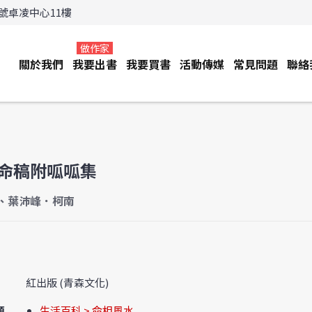
3號卓凌中心11樓
做作家
關於我們
我要出書
我要買書
活動傳媒
常見問題
聯絡
命稿附呱呱集
、葉沛峰．柯南
紅出版 (青森文化)
類
生活百科 > 命相風水