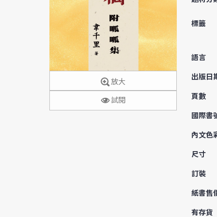
標籤
語言
出版日
放大
頁數
試閱
國際書
內文色
尺寸
訂裝
紙書售
有存貨