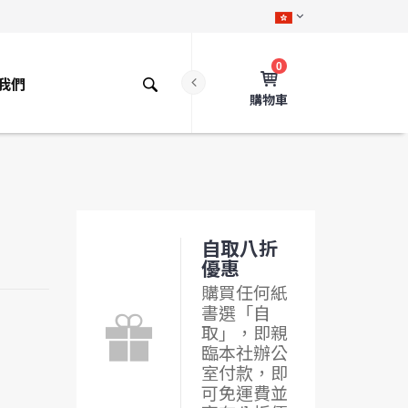
0
我們
購物車
自取八折
優惠
購買任何紙
書選「自
取」，即親
臨本社辦公
室付款，即
可免運費並