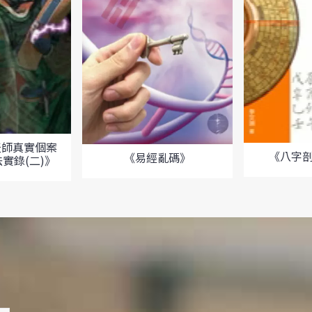
天師真實個案
《八字
《易經亂碼》
實錄(二)》