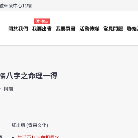
3號卓凌中心11樓
做作家
關於我們
我要出書
我要買書
活動傳媒
常見問題
聯絡
探八字之命理一得
．柯南
紅出版 (青森文化)
類
生活百科 > 命相風水