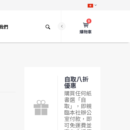
0
我們
購物車
自取八折
優惠
購買任何紙
書選「自
取」，即親
臨本社辦公
室付款，即
可免運費並