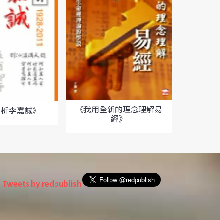
《簡
《我用全新的理念理解易
剖析李嘉誠》
經》
Tweets by redpublish