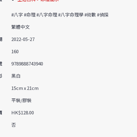
#八字 #命理 #八字命理 #八字命理學 #術數 #偵探
繁體中文
期
2022-05-27
160
號
9789888743940
彩
黑白
15cm x 21cm
平裝/膠裝
價
HK$128.00
否