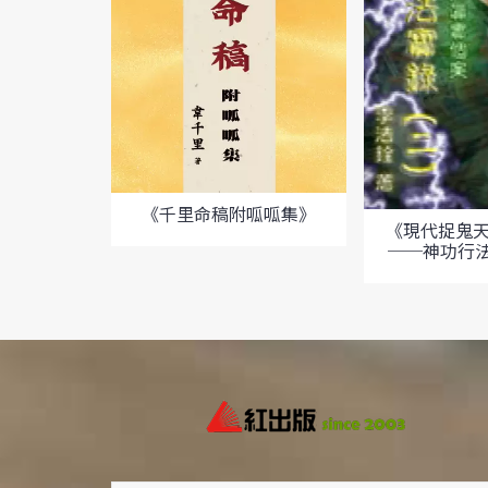
《千里命稿附呱呱集》
《現代捉鬼
──神功行法