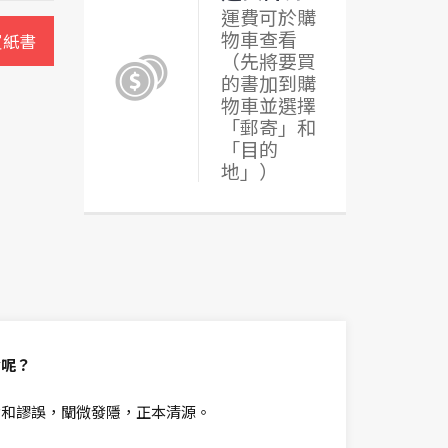
運費可於購
物車查看
買紙書
（先將要買
的書加到購
物車並選擇
「郵寄」和
「目的
地」）
論呢？
論和謬誤，闡微發隱，正本清源。