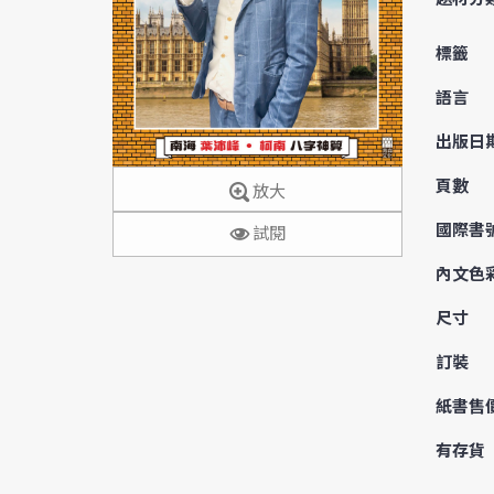
標籤
語言
出版日
頁數
放大
國際書
試閱
內文色
尺寸
訂裝
紙書售
有存貨