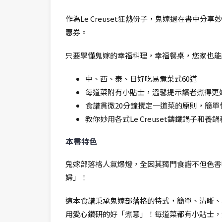
作為Le Creuset狂熱份子，鬼嫁還在書中分享妙
惠券。
只要學懂鬼嫁的幸福料理，幸福餐桌，您家也能
中、西、泰、日好吃易煮菜式60道
每道菜附有小貼士，溫馨提示讀者煮得更
食譜貫徹20分鐘攪定一道菜的原則，簡單
教你妙用各式Le Creuset鑄鐵鍋子和養
本書特色
鬼嫁部落格人氣爆燈，全因其獨門食譜不但色香
婦」！
這本食譜秉承鬼嫁部落格的特式，簡單、清晰、
用愛心鑽研的好「煮意」！每道菜都有小貼士，