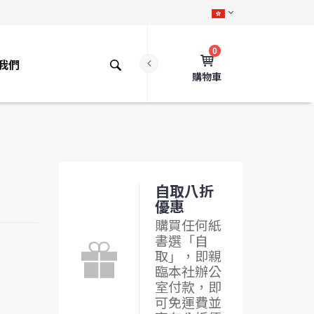
0
我們
購物車
自取八折
優惠
購買任何紙
書選「自
取」，即親
臨本社辦公
室付款，即
可免運費並