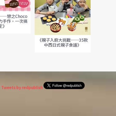
—戀之Choco
力手作，一次搞
定》
《親子入廚大挑戰──35款
中西日式親子食譜》
《名人名
六百
Tweets by redpublish