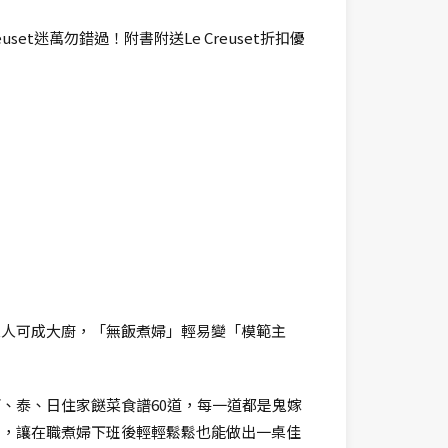
set迷萬勿錯過！附書附送Le Creuset折扣優
人人可成大廚，「無飯煮婦」輕易變「模範主
、泰、日住家餸菜食譜60道，每一道都是鬼嫁
則，讓在職煮婦下班後輕輕鬆鬆也能做出一桌佳