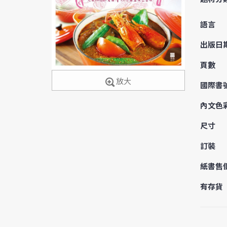
語言
出版日
頁數
放大
國際書
內文色
尺寸
訂裝
紙書售
有存貨