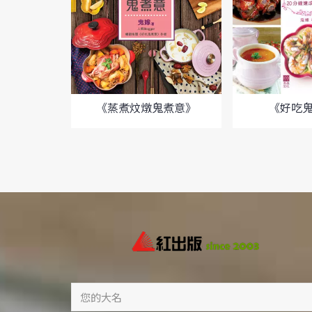
《蒸煮炆燉鬼煮意》
《好吃