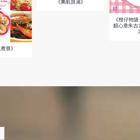
《美肌良湯》
《柑仔物語—
超心意朱古
鬼煮意》