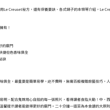
用Le Creuset秘方，還有保養要訣、各式鍋子的本領等介紹，Le Creu
擁有！
好的竅門
快捷但色香味俱全
鍋秘訣
味俱全，最重要是簡單易學，絶不費時，無需百般複雜廚藝技巧，
易明，配合鬼嫁用心自拍的每一張照片，看得讀者食指大動！中、西
溫馨提示讀者能做得更好的竅門。二十分鐘一道菜為本食譜的大原