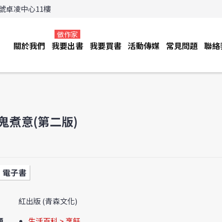
3號卓凌中心11樓
做作家
關於我們
我要出書
我要買書
活動傳媒
常見問題
聯絡
鬼煮意(第二版)
電子書
紅出版 (青森文化)
類
生活百科 > 烹飪