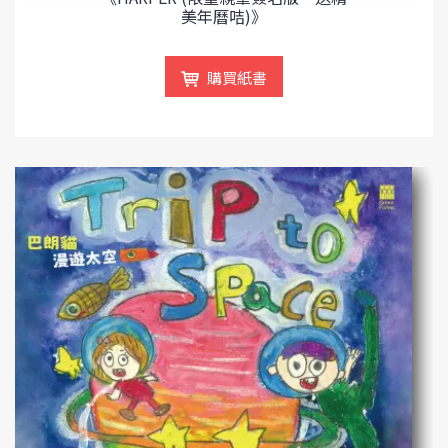
美年曆咭)》
購買紙書