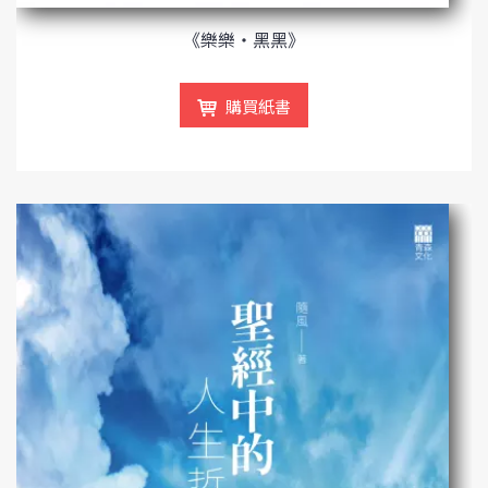
《樂樂‧黑黑》
購買紙書