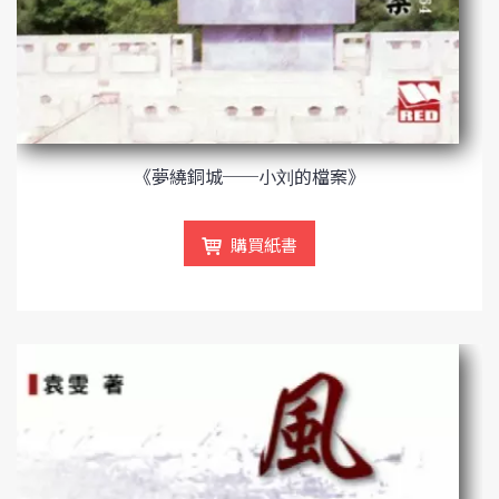
《夢繞銅城──小刘的檔案》
購買紙書