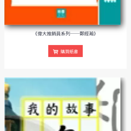
《偉大推銷員系列──鄭經瀚》
購買紙書