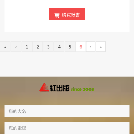
購買紙書
«
‹
1
2
3
4
5
6
›
»