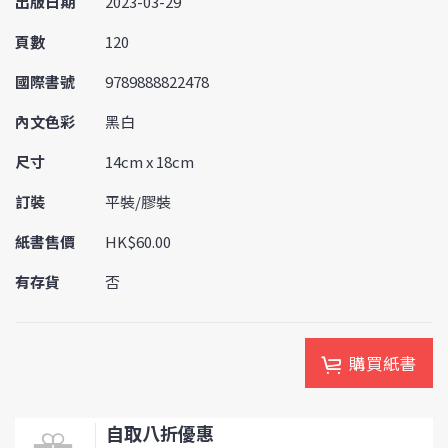
出版日期
2023-03-29
頁數
120
國際書號
9789888822478
內文色彩
黑白
尺寸
14cm x 18cm
訂裝
平裝/膠裝
紙書售價
HK$60.00
有存貨
否
購買紙書
自取八折優惠