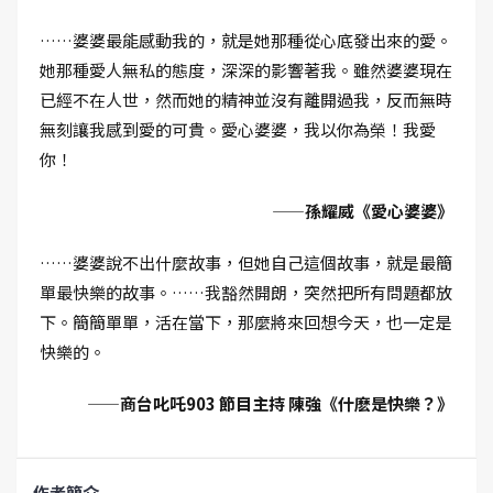
……婆婆最能感動我的，就是她那種從心底發出來的愛。
她那種愛人無私的態度，深深的影響著我。雖然婆婆現在
已經不在人世，然而她的精神並沒有離開過我，反而無時
無刻讓我感到愛的可貴。愛心婆婆，我以你為榮！我愛
你！
——孫耀威《愛心婆婆》
……婆婆說不出什麼故事，但她自己這個故事，就是最簡
單最快樂的故事。……我豁然開朗，突然把所有問題都放
下。簡簡單單，活在當下，那麼將來回想今天，也一定是
快樂的。
——商台叱吒903 節目主持 陳強《什麽是快樂？》
作者簡介