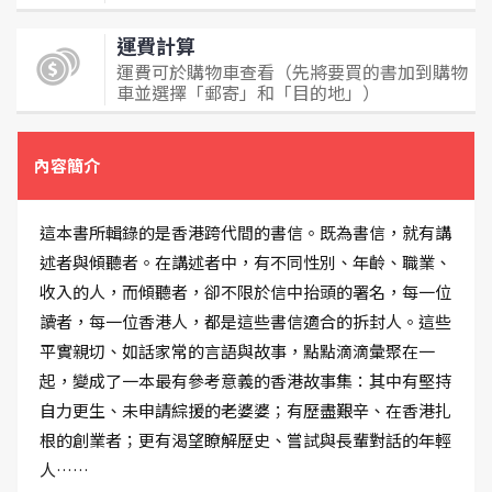
運費計算
運費可於購物車查看（先將要買的書加到購物
車並選擇「郵寄」和「目的地」）
內容簡介
這本書所輯錄的是香港跨代間的書信。既為書信，就有講
述者與傾聽者。在講述者中，有不同性別、年齡、職業、
收入的人，而傾聽者，卻不限於信中抬頭的署名，每一位
讀者，每一位香港人，都是這些書信適合的拆封人。這些
平實親切、如話家常的言語與故事，點點滴滴彙聚在一
起，變成了一本最有參考意義的香港故事集：其中有堅持
自力更生、未申請綜援的老婆婆；有歷盡艱辛、在香港扎
根的創業者；更有渴望瞭解歷史、嘗試與長輩對話的年輕
人……