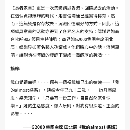
《長者家書》更是一次集體講述香港、回憶過去的活動。
在這個資訊爆炸的時代，用書信溝通已經變得稀有。然
而，這無疑是保存故去、沉澱回憶最好的方式。因此，這
項頗具意義的活動亦得到了各界名人的支持：傳媒界如商
台叱吒903 節目主持陳強；商界如G2000集團主席田北
辰；娛樂界如著名藝人孫耀威。他們將心中的話，流諸筆
端，讓親情在時間的發酵下變成一盞醇厚的美酒……
摘錄:
我自覺很幸運，……還有一個視我如己出的姨姨——「我
的almost媽媽」。姨姨今年已九十三歲，……她凡事感
恩、樂天知命，「只要有一份工作，自自然然就會快
樂。」她的生活態度、做人原則，對我有很深遠、正面的
影響。……
——G2000 集團主席 田北辰《我的almost 媽媽》