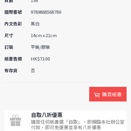
頁數
136
國際書號
9789888568789
內文色彩
黑白
尺寸
14cm x 21cm
訂裝
平裝/膠裝
紙書售價
HK$73.00
有存貨
否
購買紙書
自取八折優惠
購買任何紙書選「自取」，即親臨本社辦公室
付款，即可免運費並享有八折優惠