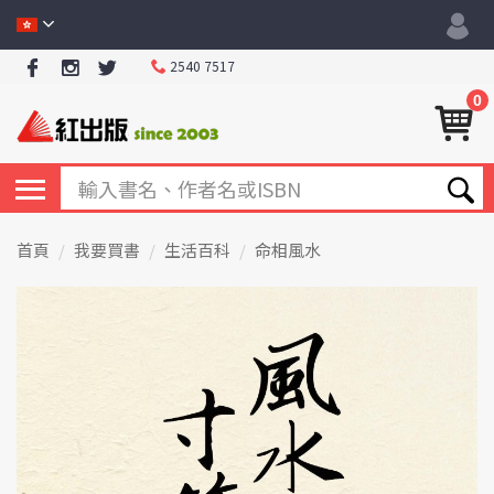
2540 7517
0
首頁
我要買書
生活百科
命相風水