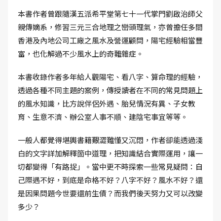
本書作者曾跟隨漢五派希平堂第七十一代掌門劉啟治師父
親傳嫡系，修習三元三合地理之巒頭理氣，亦曾擔任多間
香港及內地公司工廠之風水及營運顧問，陽宅經驗相當豐
富，也化解過不少風水上的奇難雜症。
本書收錄作者多年給人觀陽宅、看八字、算命理的經驗，
透過各種不同主題的案例，傳授讀者在不同的常見問題上
的風水知識，比方說伴侶外遇、胎兒情況有異、子女教
育、生意不濟、辦公室人事不順、建陰宅事宜等等。
一般人都覺得堪輿書籍艱澀難懂又沉悶，作者卻能透過淺
白的文字詳加解釋箇中道理，把知識結合實際運用，讓一
切都變得「有路捉」。當中更不時探索一些常見疑問：自
己際遇不好，到底是命格不好？八字不好？風水不好？還
是因果問題今世要還前生債？而我們後天努力又可以改變
多少？