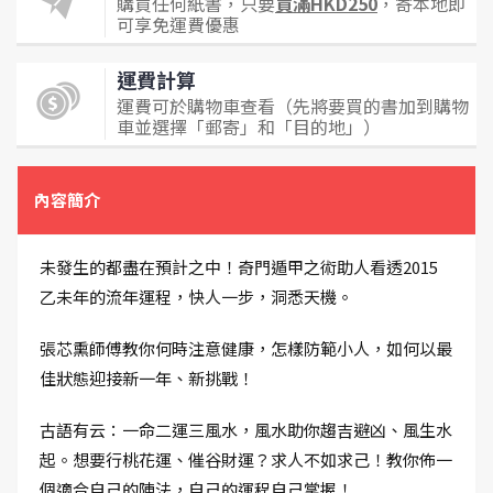
購買任何紙書，只要
買滿HKD250
，寄本地即
可享免運費優惠
運費計算
運費可於購物車查看（先將要買的書加到購物
車並選擇「郵寄」和「目的地」）
內容簡介
未發生的都盡在預計之中！奇門遁甲之術助人看透2015
乙未年的流年運程，快人一步，洞悉天機。
張芯熏師傅教你何時注意健康，怎樣防範小人，如何以最
佳狀態迎接新一年、新挑戰！
古語有云：一命二運三風水，風水助你趨吉避凶、風生水
起。想要行桃花運、催谷財運？求人不如求己！教你佈一
個適合自己的陣法，自己的運程自己掌握！