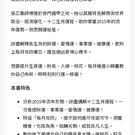
張芯熏師傅擅於奇門遁甲之術，她以其獨特見解預測世界
政治、經濟變化、十二生肖運程，助你掌握2015年的流
年運勢，熟悉開運秘笈。
詳盡解釋各生肖的財運、愛情運、事業運、健康運，更附
上每月攻防備忘，趨吉避凶更得心應手。
想要提升生意運、財氣、人緣、桃花，每月催運小錦囊教
你自己佈局，時時刻刻行運一條龍！
本書特色
分析2015年流年形勢，詳盡講解十二生肖運程，一
次看透財運、事業運、愛情運、健康運！
特設「每月攻防」，提示如何進可攻退可守，把握
機會，化險為夷，扭轉劣勢，成就非凡人生。
教你佈下最適合自己的簡易風水陣，催桃花、旺生