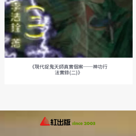
《現代捉鬼天師真實個案──神功行
法實錄(二)》