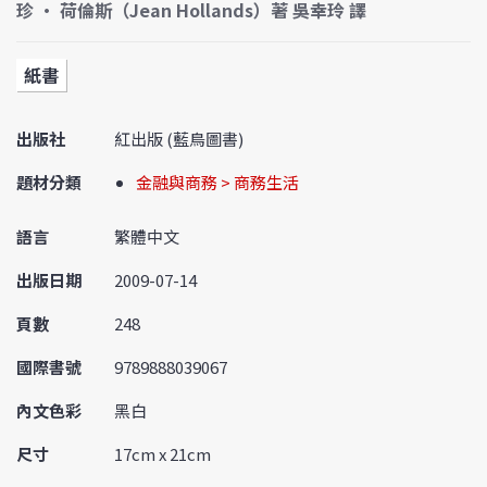
珍 • 荷倫斯（Jean Hollands）著 吳幸玲 譯
紙書
出版社
紅出版 (藍鳥圖書)
題材分類
金融與商務 > 商務生活
語言
繁體中文
出版日期
2009-07-14
頁數
248
國際書號
9789888039067
內文色彩
黑白
尺寸
17cm x 21cm