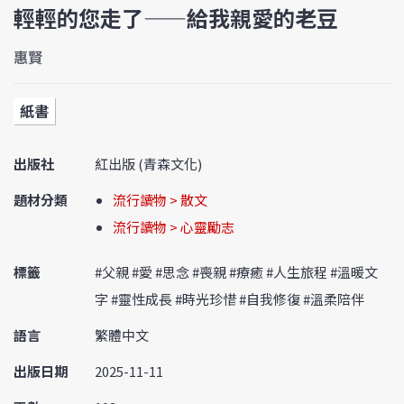
輕輕的您走了——給我親愛的老豆
惠賢
紙書
出版社
紅出版 (青森文化)
題材分類
流行讀物 > 散文
流行讀物 > 心靈勵志
標籤
#父親 #愛 #思念 #喪親 #療癒 #人生旅程 #溫暖文
字 #靈性成長 #時光珍惜 #自我修復 #溫柔陪伴
語言
繁體中文
出版日期
2025-11-11