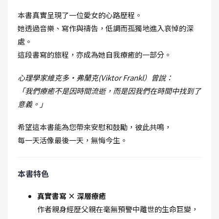
本書真實呈現了一位愛女的心路歷程。
她透過音樂、寫作與禱告，低調而孤獨地進入哀悼的深
處。
這段書寫的旅程，亦成為她自我療癒的一部分。
心理學家維克多·弗蘭克(Viktor Frankl）曾說：
「我們療癒不是因時間流逝，而是因我們在時間中找到了
意義。」
希望這本書能為您帶來安慰和鼓勵，彼此共鳴，
每一天活像最後一天，無悔今生。
本書特色
真實書寫 × 深層療癒
作者親身經歷父親在毫無預警中離世的生命巨變，