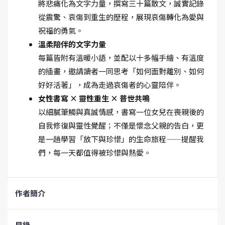
將悲痛化為文字力量，撰寫三十篇散文，誠實記錄
從震驚、哀傷到重生的歷程，展現哀傷轉化為愛與
祝福的勇氣。
溫柔陪伴的文字力量
每篇皆附有溫暖小語，並配以十多幅手繪、有溫度
的插畫，邀請讀者一同思考「如何面對離別、如何
好好活著」，成為走過哀傷者的心靈陪伴。
女性書寫 × 靈性重生 × 普世共鳴
以細膩筆觸與真誠情感，書寫一位女兒在喪親後的
自我修復與靈性覺醒；不僅是懷念父親的告白，更
是一趟學習「放下與珍惜」的生命旅程——提醒我
們，每一天都值得被珍惜與熱愛。
作者簡介
目錄