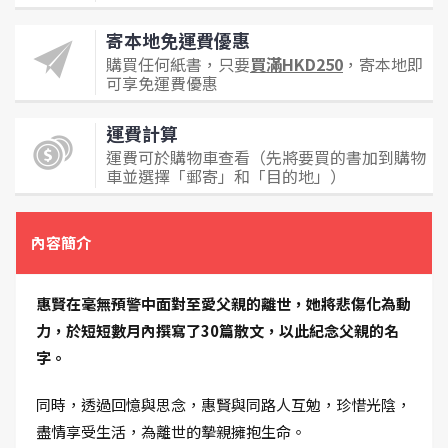
寄本地免運費優惠
購買任何紙書，只要
買滿HKD250
，寄本地即
可享免運費優惠
運費計算
運費可於購物車查看（先將要買的書加到購物
車並選擇「郵寄」和「目的地」）
內容簡介
惠賢在毫無預警中面對至愛父親的離世，她將悲傷化為動
力，於短短數月內撰寫了30篇散文，以此紀念父親的名
字。
同時，透過回憶與思念，惠賢與同路人互勉，珍惜光陰，
盡情享受生活，為離世的摯親擁抱生命。