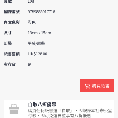
頁數
108
國際書號
9789888917716
內文色彩
彩色
尺寸
19cm x 15cm
訂裝
平裝/膠裝
紙書售價
HK$128.00
有存貨
是
購買紙書
自取八折優惠
購買任何紙書選「自取」，即親臨本社辦公室
付款，即可免運費並享有八折優惠