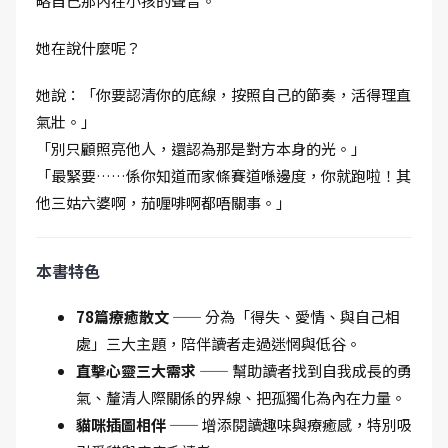
略自己那內在小孩的聲音。
她在說什麼呢？
她說：「你要認清你的底線，按照自己的節奏，活得理直
氣壯。」
「別只顧照亮他人，還認為那是對方本身的光。」
「最緊要……係你知道而家條賽道喺邊度，你就跑啦！其
他三姑六婆啊，茄喱啡啊都唔關事。」
本書特色
78篇療癒散文 ——
分為「得失、愛情、與自己相
處」三大主題，陪伴讀者走過迷惘與低谷。
直擊心靈三大需求 ——
幫助讀者找到自我成長的勇
氣、釐清人際關係的界線、把孤獨化為內在力量。
貓咪插圖相伴 ——
增添閱讀趣味與療癒感，特別吸