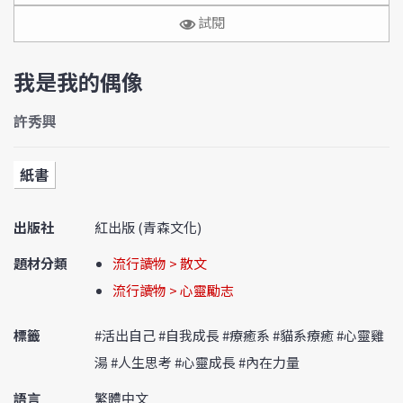
試閱
我是我的偶像
許秀興
紙書
出版社
紅出版 (青森文化)
題材分類
流行讀物 > 散文
流行讀物 > 心靈勵志
標籤
#活出自己 #自我成長 #療癒系 #貓系療癒 #心靈雞
湯 #人生思考 #心靈成長 #內在力量
語言
繁體中文