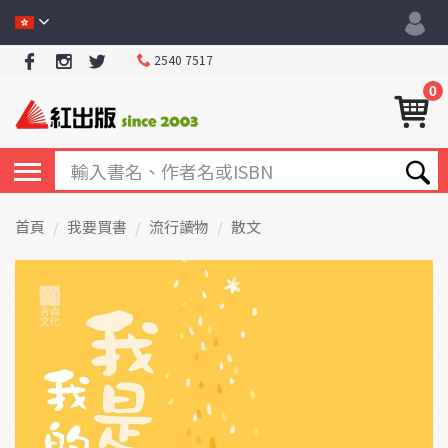
2540 7517
0
首頁
我要買書
流行讀物
散文