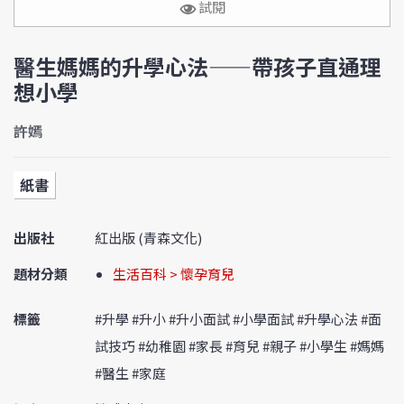
試閱
醫生媽媽的升學心法——帶孩子直通理
想小學
許嫣
紙書
出版社
紅出版 (青森文化)
題材分類
生活百科 > 懷孕育兒
標籤
#升學 #升小 #升小面試 #小學面試 #升學心法 #面
試技巧 #幼稚園 #家長 #育兒 #親子 #小學生 #媽媽
#醫生 #家庭