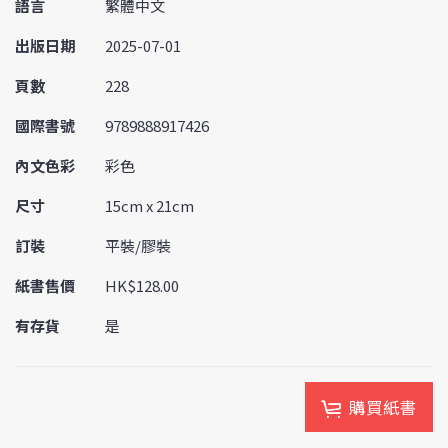
語言
繁體中文
出版日期
2025-07-01
頁數
228
國際書號
9789888917426
內文色彩
彩色
尺寸
15cm x 21cm
訂裝
平裝/膠裝
紙書售價
HK$128.00
有存貨
是
購買紙書