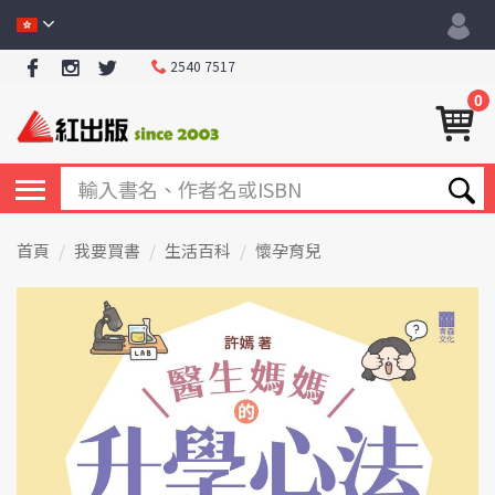
2540 7517
0
首頁
我要買書
生活百科
懷孕育兒