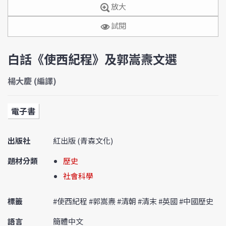
放大
試閱
白話《使西紀程》及郭嵩燾文選
楊大慶 (編譯)
電子書
出版社
紅出版 (青森文化)
題材分類
歷史
社會科學
標籤
#使西紀程 #郭嵩燾 #清朝 #清末 #英國 #中國歷史
語言
簡體中文