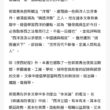
郭嵩燾為官時關注“洋情”，處理過一些與洋人交涉事
件，被清庭視為“精透洋務”之人。 他在諸多文章和奏
摺中，提倡學習西洋的優點，認為“雖使堯舜生於今日，
必急取泰西之法推而行之，不能一日緩也”，並批評時政
“西洋汲汲以求便民，中國適與相反”。 雖然遭到“謗
毀遍天下”，卻自稱：“流芳百代千齡後，定識人問有此
人”。
除《使西紀程》外，本書也選取了一些郭嵩燾出使英法期
間，參觀議會、工廠、學校，接待官員政客的記錄與感想
的文章。 文章中提倡學習當時西方的新技術，如冶礦、
鐵路、電報等。
郭嵩燾在許多文章中多次提出“本末論”的看法。 在
《條議海防事宜》中說：“西洋立國，有本有末，其本在
朝廷政教，其末在商賈，造船制器，相輔以益其強，又末