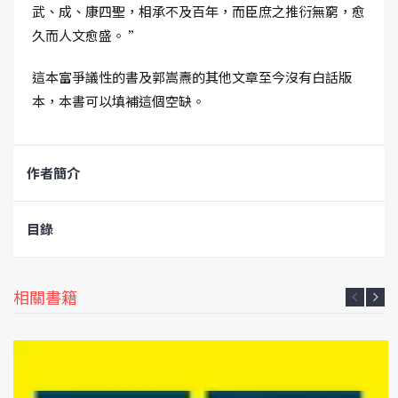
武、成、康四聖，相承不及百年，而臣庶之推衍無窮，愈
久而人文愈盛。 ”
這本富爭議性的書及郭嵩燾的其他文章至今沒有白話版
本，本書可以填補這個空缺。
作者簡介
目錄
相關書籍