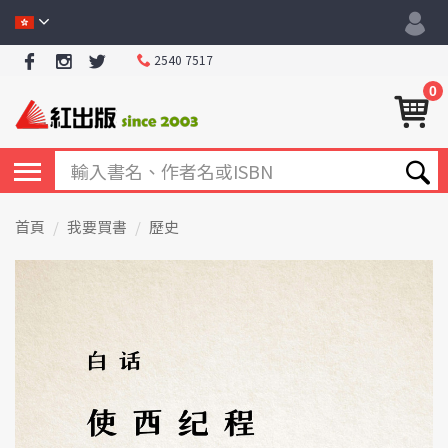
2540 7517
0
首頁
我要買書
歷史