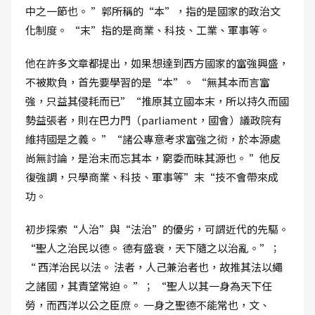
中之一節也。 ”郭所稱的“本”，指的是國家的政治文
化制度。 “末”指的是商業、科技、工業、軍事等。
他在許多文章都提出，如果想達到西方國家的富強興盛，
不被欺負，首先要學習的是“本”。 “無其本而言富
強，只益其侵耗而已”“推原其立國本末，所以持久而國
勢益張者，則在巴力門（parliament，國會）議政院有
維持國是之義。 ”“諸公專意考求富強之術，於本源處
尚無討論，是治末而忘其本，窮委而昧其源也。 ”他反
復強調，只學商業、科技、軍事等”末“技不會帶來成
功。
初步探索“人治”與“法治”的優劣，可謂近代的先驅。
“聖人之治民以德。 德有盛衰，天下隨之以治亂。”；
“ 西洋治民以法。 法者，人己兼治者也，故推其法以繩
之諸國，其責望常迫。 ”； “聖人以其一身為天下任
勞，而西洋以公之臣庶。 一身之聖德不能常也，文、