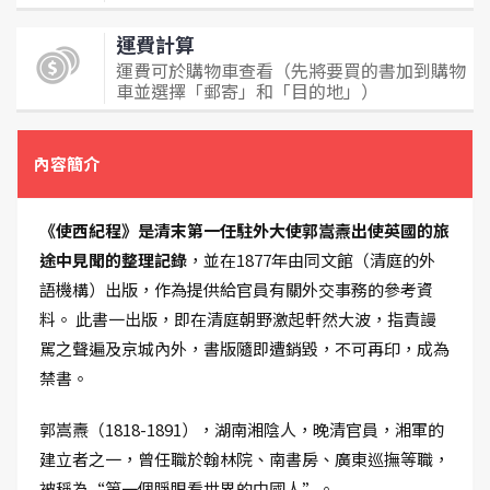
運費計算
運費可於購物車查看（先將要買的書加到購物
車並選擇「郵寄」和「目的地」）
內容簡介
《使西紀程》是清末第一任駐外大使郭嵩燾出使英國的旅
途中見聞的整理記錄
，並在1877年由同文館（清庭的外
語機構）出版，作為提供給官員有關外交事務的參考資
料。 此書一出版，即在清庭朝野激起軒然大波，指責謾
駡之聲遍及京城內外，書版隨即遭銷毀，不可再印，成為
禁書。
郭嵩燾（1818-1891），湖南湘陰人，晚清官員，湘軍的
建立者之一，曾任職於翰林院、南書房、廣東巡撫等職，
被稱為“第一個睜眼看世界的中國人”。