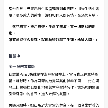
當她看見世界充斥著仇恨歪理感到傷痛時，卻從生活中發
掘了很多感人的故事，讓她相信人間有情，充滿著希望。
「落花無言、歲月無聲、生命了無痕。當一切默默的消
逝，
唯有愛能恆久長存，就像藝術超越了生死，永留人間。」
推薦序
序一 吳宗文牧師
初認識Pansy姊妹是在崇拜聖餐禮上，當時我正在主持聖
禮。靜默時，作為司琴的她竟與其他伴奏不同——她在鋼
琴上抑揚頓挫且變化地彈著古今聖詩名作，讓悠悠的樂韻
引帶沉思中的會眾，進入敬拜的氛圍。
再遇見她時，她出現於大會堂的舞台，在一個音樂群體的