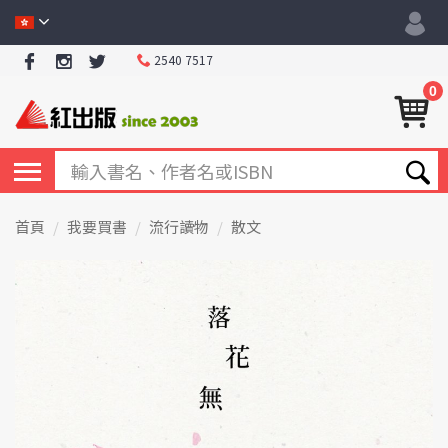
2540 7517
0
首頁
我要買書
流行讀物
散文