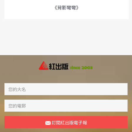
《背影彎彎》
訂閱紅出版電子報