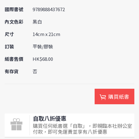
國際書號
9789888437672
內文色彩
黑白
尺寸
14cm x 21cm
訂裝
平裝/膠裝
紙書售價
HK$68.00
有存貨
否
購買紙書
自取八折優惠
購買任何紙書選「自取」，即親臨本社辦公室
付款，即可免運費並享有八折優惠