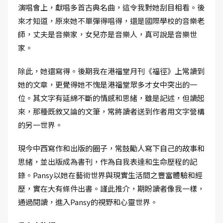
演唱會上，獻唱多首古典名曲，這令我對她刮目相看。後
來才知道，原來她不單彈得唱得，還是國際學校的音樂老
師，丈夫是音樂家，女兒亦是音樂人，真可說是音樂世
家。
除此，她還寫得。後期我在港福堂月刊《福徑》上常讀到
她的文章，更覺得她不愧是港福堂眾多才女中突出的一
位。其文字有延綿不斷的情感和思緒，雖是記述，但讀起
來，那種既敘又論的文筆，常將讀者送到作者用文字營構
的另一世界。
現今中西寫作和出版的圈子，常鼓勵人寫下自己的故事和
思緒，並出版成為書刊，作為自我表達和生命歷程的記
錄。Pansy以她在藝術世界與現實生活間之豐富體驗和經
歷，實在大有條件出書。謹此推介，期盼讀者像我一樣，
通過閱讀，進入Pansy的視野和心靈世界。