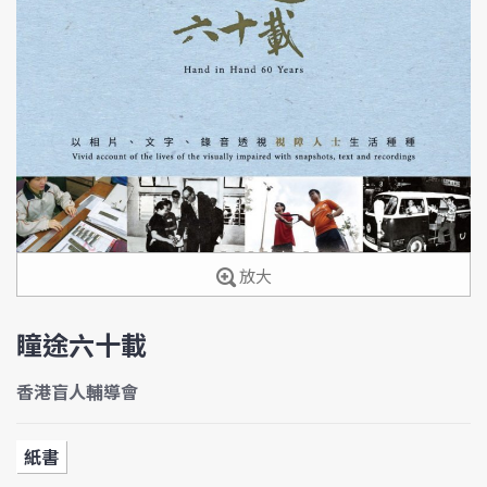
放大
瞳途六十載
香港盲人輔導會
紙書