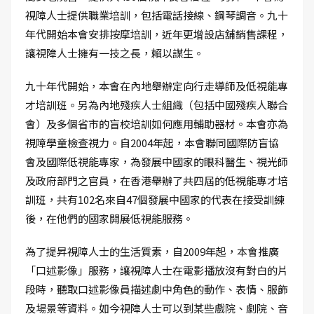
視障人士提供職業培訓，包括電話接線、鋼琴調音。九十
年代開始本會安排按摩培訓，近年更增設店舖銷售課程，
讓視障人士擁有一技之長，賴以謀生。
九十年代開始，本會在內地舉辦定向行走導師及低視能專
才培訓班。另為內地殘疾人士組織（包括中國殘疾人聯合
會）及多個省市的盲校培訓如何應用輔助器材。本會亦為
視障學童檢查視力。自2004年起，本會聯同國際防盲協
會及國際低視能專家，為發展中國家的眼科醫生、視光師
及政府部門之官員，在香港舉辦了共四屆的低視能專才培
訓班，共有102名來自47個發展中國家的代表在接受訓練
後，在他們的國家開展低視能服務。
為了提昇視障人士的生活質素，自2009年起，本會推廣
「口述影像」服務，讓視障人士在電影播放沒有對白的片
段時，聽取口述影像員描述劇中角色的動作、表情、服飾
及場景等資料。如今視障人士可以到某些戲院、劇院、音