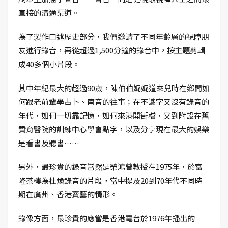
直接的溝通渠道。
為了製作口述歷史部分，我們邀請了不同年齡層的視障朋
友進行錄音，再從超過1,500分鐘的錄音中，按主題剪輯
成40多個小片段。
其中年紀最大的超過90歲，陳伯伯娓娓道來兒時在鄉間如
何跟老前輩學占卜、南音的往事；在不識字又沒有錄音的
年代，如何一切靠記憶，如何來港開街檔，又到附設在舊
贊育醫院的訓練中心學會點字，以及分享現在最大的娛樂
是看書及聽書……
另外，最珍貴的錄音當然是榮鴻曾教授在1975年，於富
隆茶樓為杜煥錄音的片段，當中提及20到70年代不同時
期在廣州、香港賣藝的情形。
錄像方面，最珍貴的應當是香港電台於1976年播出的