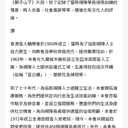
《獅子山下》片段。除了記錄了當時視障學員接受訓練的
情景、時人衣着、社會風貌等等，隨後也有文化人的評
論。
序
香港盲人輔導會於1956年成立，當時為了協助視障人士
自力更生，向教會及學校商借地方，提供職業培訓。於
1963年，本會在九龍城木廠街設立全亞洲首間盲人工
廠，為視障人士提供庇護式工場，生產項目包括文件繩
（俗稱「盲公繩」）、塑膠花及掃把等。
到了七十年代，為協助視障人士過獨立生活，本會開拓復
康服務，為他們提供定向行走及生活技能訓練，本會亦製
作點字及錄音書，並設立借閱服務，豐盛他們的生活及提
供社交機會。為向視障長者提供適當的住宿照顧，本會於
1971年成立全港首間盲人安老院，現今，本會共開設四
間安老院舍，提供共450個視障長者宿位。另外，本會為