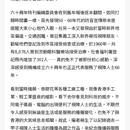
六十周年特刊編輯委員會收到舊年報後逐本翻閱，如同打
開時間囊一樣，首先發現50、60年代的防盲宣傳原來是
提醒大家小心炮竹入眼，在另一本又發現由於當時新界地
區偏遠，交通困難，曾召集義工深入新界尋找視障朋友，
勸喻他們登記及到市區接受檢查或治療。於1960年，共
有8,078人曾到流動眼科醫療站接受治療，社會福利署登
記冊內增加了302人……真的免不了被那份初心感動，深
深感受到機構成立六十周年也正正代表服務了視障人士60
年。
看到當時織藤、串膠花等各種工廠工種，就像香港手工
業、輕工業盛衰的縮影。看下去你會見到科技的進步，不
同電子儀器、電腦的出現便利了視障人士的生活，不期然
令人感受到無論是生活或是服務的種種變化，也免不了與
香港的大氣候息息相關。故此，編者萌生了以記錄過去一
甲子視障人士生活的種種為題之作品，來紀念機構與服務