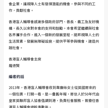
會企業，讓視障人士有發揮潛能的機會，參與不同的工
作，貢獻社會。
香港盲人輔導會感謝多個政府部門、善長、義工及友好機
構，長久以來對本會的支持和鼓勵。本會希望繼續與社會
各界攜手合作，進入一個新的發展里程，提昇視障人士的
生活質素，發展無障礙設施，提供平等參與機會，建造共
融社會。
香港盲人輔導會主席
羅德賢
編者的話
2013年，香港盲人輔導會收到韋廉絲女士從英國寄來的
一個包裹，打開一看，是一疊舊年報，寄信人於50年代由
皇家英聯邦盲人協會借調到港，負責社會服務，曾擔任香
港盲人輔導會總幹事數年。