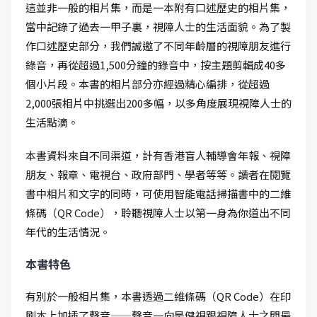
這並非一般的相片集，而是一本附有口述歷史的相片集，
當中記錄了過去一甲子裏，視障人士的生活面貌。為了製
作口述歷史部分，我們誠邀了不同年齡層的視障朋友進行
錄音，再從超過1,500分鐘的錄音中，按主題剪輯成40多
個小片段。本書的相片部分亦經過精心編排，從超過
2,000張相片中挑選出200多幅，以多角度展現視障人士的
生活點滴。
本書資料來自不同渠道，計有香港盲人輔導會年報、視障
朋友、報章、電視台、政府部門、學者等等。讀者在閱覽
書中相片和文字的同時，可使用智能電話掃描書中的二維
條碼（QR Code），聆聽視障人士以第一身為你道出不同
年代的生活情況。
本書特色
有別於一般相片集，本書透過二維條碼（QR Code）在印
刷本上加插了聲音——聲音一向是健視跟視障人士之間最