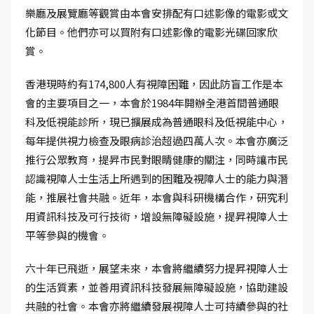
樂廳及展覽廳等觀賞由本會安排配有口述影像的電影或文
化節目。他們亦可以買附有口述影像的電影光碟回家欣
賞。
香港現時約有174,800人有視障困難，因此防盲工作是本
會的主要項目之一，本會於1984年開辦全港首間普通眼
科及低視能診所，現已擴展成為普通眼科及低視能中心，
每年提供視力檢查及眼病診治超過四萬人次。本會亦廣泛
推行公眾教育，提昇市民對眼睛健康的關注，同時讓市民
認識視障人士生活上所遇到的困難及視障人士的能力與潛
能，推展社會共融。近年，本會與科研機構合作，研究利
用資訊科技及可行技術，增設無障礙設施，提昇視障人士
平等參與的機會。
六十年已飛逝，展望未來，本會將繼續努力提昇視障人士
的生活質素，並善用資訊科技發展無障礙設施，協助建設
共融的社會。本會亦將繼續發展視障人士可持續參與的社