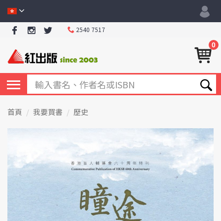
2540 7517
0
首頁
我要買書
歷史