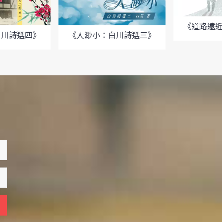
《道路遠
白川詩選四》
《人渺小：白川詩選三》