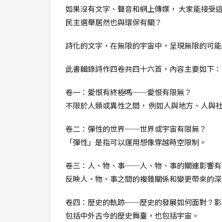
如果沒有文字、聲音和網上傳媒， 大家能接受
民主選舉居然也與環保有關？
詩化的文字，在無限的宇宙中，呈現無限的可能
此書輯錄詩作四卷共四十六首，內容主要如下：
卷一：愛恨有終極嗎──愛恨有限無？
不限於人類或異性之間， 例如人與地方、人與
卷二：彈性的世界──世界或宇宙有限無？
「彈性」是指可以運用想像穿越時空限制。
卷三：人、物、事──人、物、事的關連影響有
反映人、物、事之間的複雜關係和變更帶來的深
卷四：歷史的軌跡──歷史的發展如何面對？影
包括中外古今的歷史舞臺，也包括宇宙。