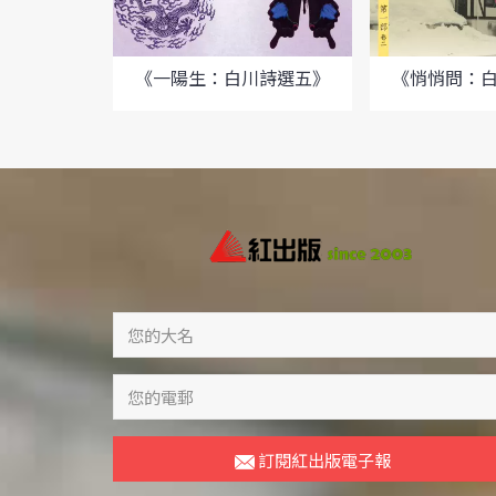
《一陽生：白川詩選五》
《悄悄問：
訂閱紅出版電子報