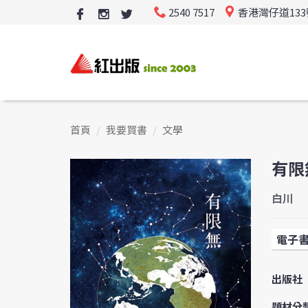
2540 7517
香港灣仔道13
首頁
我要買書
文學
有限
白川
電子
出版社
題材分