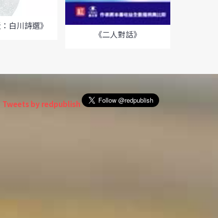
近：白川詩選》
《二人對話》
《
Tweets by redpublish