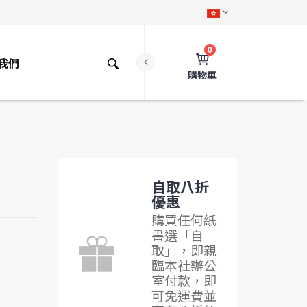
0
我們
購物車
自取八折
優惠
購買任何紙
書選「自
取」，即親
臨本社辦公
室付款，即
可免運費並