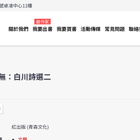
3號卓凌中心11樓
做作家
關於我們
我要出書
我要買書
活動傳媒
常見問題
聯絡
無：白川詩選二
書
紅出版 (青森文化)
類
文學