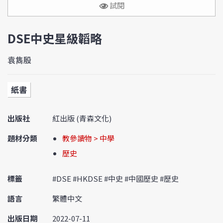
試閱
DSE中史星級韜略
袁雋殷
紙書
出版社
紅出版 (青森文化)
題材分類
教參讀物 > 中學
歷史
標籤
#DSE #HKDSE #中史 #中國歷史 #歷史
語言
繁體中文
出版日期
2022-07-11