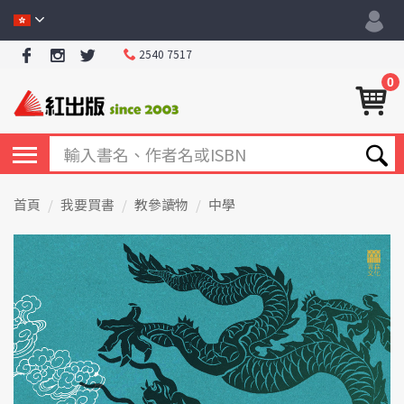
2540 7517
0
首頁
我要買書
教參讀物
中學