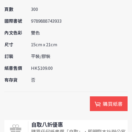
頁數
300
國際書號
9789888743933
內文色彩
雙色
尺寸
15cm x 21cm
訂裝
平裝/膠裝
紙書售價
HK$109.00
有存貨
否
購買紙書
自取八折優惠
購買任何紙書選「自取」，即親臨本社辦公室