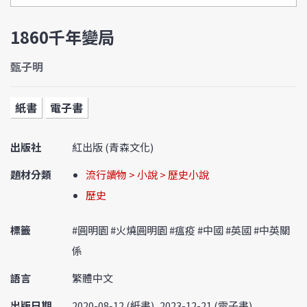
1860千年變局
甄子明
紙書
電子書
出版社
紅出版 (青森文化)
題材分類
流行讀物 > 小說 > 歷史小說
歷史
標籤
#圓明園 #火燒圓明園 #瘟疫 #中國 #英國 #中英關
係
語言
繁體中文
出版日期
2020-08-12 (紙書), 2023-12-21 (電子書)