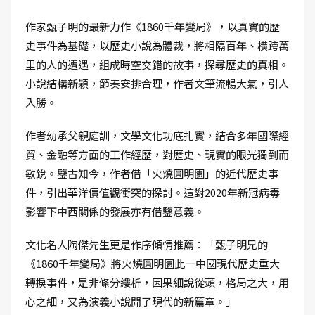
作家甄子明的最新力作《1860千年變局》，以真實的歷
史事件為基礎，以歷史小說為體裁，將相隔百年、橫跨萬
里的人的遭遇，組成時空交錯的故事，探尋歷史的真相。
小說結構新穎，節奏安排合理，作者文筆流暢大氣，引人
入勝。
作者幼承父親庭訓，文學文化功底扎實，結合多年國際經
貿、金融等方面的工作經歷，對歷史、現實的眼光獨到而
敏銳。鑒古知今，作者借「火燒圓明園」的近代歷史事
件，引出華洋價值觀衝突的探討。這對2020年新冠病毒
影響下中西關係的發展亦有借鑒意義。
文化名人陶傑先生更是作序傾情推薦：「甄子明兄的
《1860千年變局》將火燒圓明園此一中國現代歷史重大
轉捩事件，是非條分縷析，因果細說從頭，格局之大，用
心之細，又為演義小說開了現代的新篇章。」