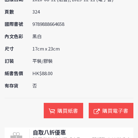
頁數
324
國際書號
9789888664658
內文色彩
黑白
尺寸
17cm x 23cm
訂裝
平裝/膠裝
紙書售價
HK$88.00
有存貨
否
購買紙書
購買電子書
自取八折優惠