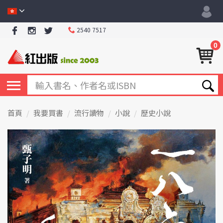
2540 7517
0
首頁
我要買書
流行讀物
小說
歷史小說