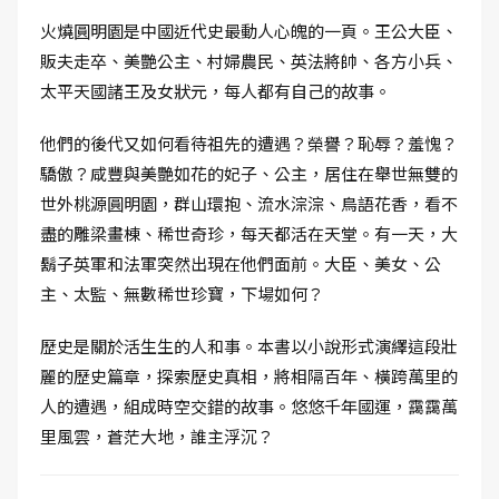
火燒圓明園是中國近代史最動人心魄的一頁。王公大臣、
販夫走卒、美艷公主、村婦農民、英法將帥、各方小兵、
太平天國諸王及女狀元，每人都有自己的故事。
他們的後代又如何看待祖先的遭遇？榮譽？恥辱？羞愧？
驕傲？咸豐與美艷如花的妃子、公主，居住在舉世無雙的
世外桃源圓明園，群山環抱、流水淙淙、鳥語花香，看不
盡的雕梁畫棟、稀世奇珍，每天都活在天堂。有一天，大
鬍子英軍和法軍突然出現在他們面前。大臣、美女、公
主、太監、無數稀世珍寶，下場如何？
歷史是關於活生生的人和事。本書以小說形式演繹這段壯
麗的歷史篇章，探索歷史真相，將相隔百年、橫跨萬里的
人的遭遇，組成時空交錯的故事。悠悠千年國運，靄靄萬
里風雲，蒼茫大地，誰主浮沉？