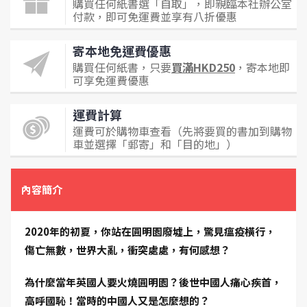
購買任何紙書選「自取」，即親臨本社辦公室
付款，即可免運費並享有八折優惠
寄本地免運費優惠
購買任何紙書，只要
買滿HKD250
，寄本地即
可享免運費優惠
運費計算
運費可於購物車查看（先將要買的書加到購物
車並選擇「郵寄」和「目的地」）
內容簡介
2020年的初夏，你站在圓明園廢墟上，驚見瘟疫橫行，
傷亡無數，世界大亂，衝突處處，有何感想？
為什麼當年英國人要火燒圓明園？後世中國人痛心疾首，
高呼國恥！當時的中國人又是怎麼想的？