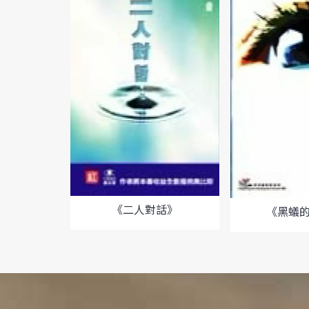
《二人對話》
《黑蟻