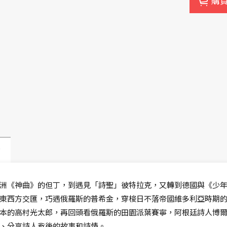
購
動
洲《神曲》的但丁，到遇見「詩聖」彼特拉克，又轉到德國與《少
東西方交匯，巧遇俄羅斯的普希金，穿梭日不落帝國維多利亞時期
本的高村光太郎，再回頭看俄羅斯的田園派葉賽寧，阿根廷詩人博
、分享詩人背後的故事和詩情。