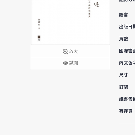
語言
出版日
頁數
國際書
放大
試閱
內文色
尺寸
訂裝
紙書售
有存貨