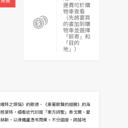
買紙書
運費可於購
物車查看
（先將要買
的書加到購
物車並選擇
「郵寄」和
「目的
地」）
年維特之煩惱》的歌德、《乘著歌聲的翅膀》的海
的芭萊特，細看近代印度「東方詩聖」泰戈爾、愛
爾赫斯，以滑鐵盧憑弔雨果。不分國度，跨越地