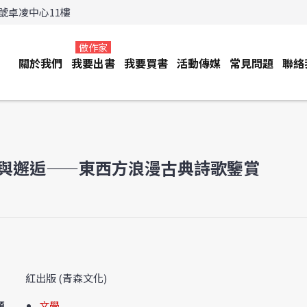
3號卓凌中心11樓
做作家
關於我們
我要出書
我要買書
活動傳媒
常見問題
聯絡
與邂逅——東西方浪漫古典詩歌鑒賞
紅出版 (青森文化)
類
文學