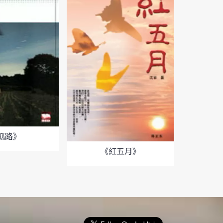
孤路》
《
《紅五月》