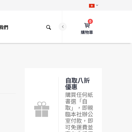
0
我們
購物車
自取八折
優惠
購買任何紙
書選「自
取」，即親
臨本社辦公
室付款，即
可免運費並