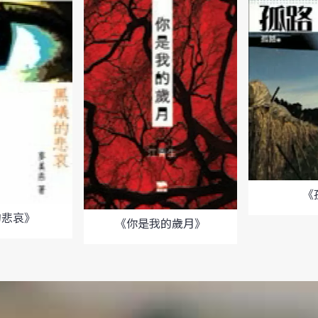
《
的悲哀》
《你是我的歲月》