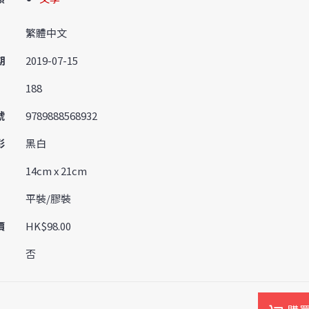
繁體中文
期
2019-07-15
188
號
9789888568932
彩
黑白
14cm x 21cm
平裝/膠裝
價
HK$98.00
否