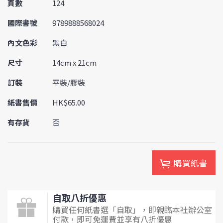
頁數
124
國際書號
9789888568024
內文色彩
黑白
尺寸
14cm x 21cm
訂裝
平裝/膠裝
紙書售價
HK$65.00
有存貨
否
購買紙書
自取八折優惠
購買任何紙書選「自取」，即親臨本社辦公室
付款，即可免運費並享有八折優惠