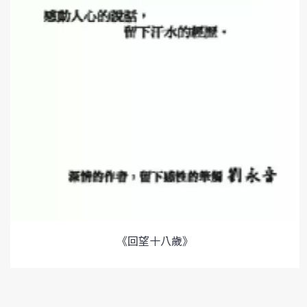
《回望十八歲》