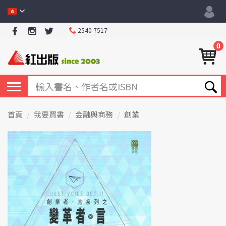
2540 7517
0
首頁
我要買書
金融與商務
創業