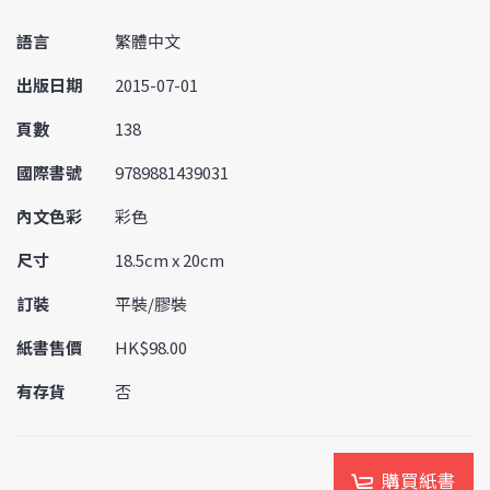
語言
繁體中文
出版日期
2015-07-01
頁數
138
國際書號
9789881439031
內文色彩
彩色
尺寸
18.5cm x 20cm
訂裝
平裝/膠裝
紙書售價
HK$98.00
有存貨
否
購買紙書