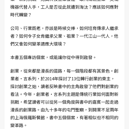
機器代替人手，工人是否從此就遭到淘汰？應該如何應對
時代轉變？
公司、行業既老，亦該是時候交棒，如何培育傳承人繼承
者？如何令子女肯繼承父業、祖業？一代江山一代人，他
們又會如何變革適應大環境？
本書五個專訪個案，或能讓你從中得到啟發。
創業，從來都是漫長的道路，每一個階段都有其景色。創
業者‧言系列，於2014年探討了13位轉行創業的東主，
探討創業之始，讀者反映書中的主角啟發了他們對創業的
看法。今年，創業者‧言系列主題是傳統行業如何面對新
挑戰，希望讀者可以從另一個角度與書中的嘉賓一起走過
漫長的創業路。由九十多年的屯門聖廟，到開業不足兩年
的上海俄羅斯餐館，書中五個個案，有著相似但不相同的
變革路。