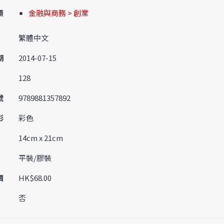
類
金融與商務 > 創業
繁體中文
期
2014-07-15
128
號
9789881357892
彩
彩色
14cm x 21cm
平裝/膠裝
價
HK$68.00
否