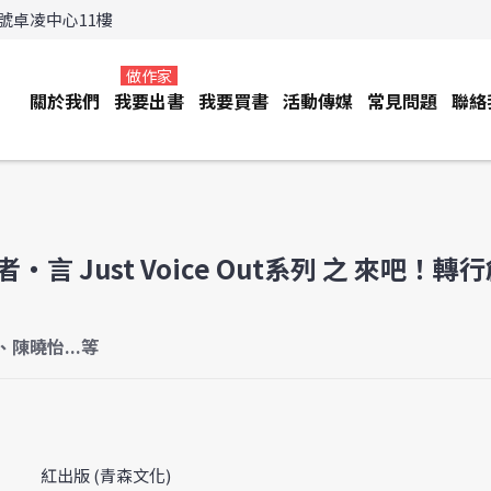
3號卓凌中心11樓
做作家
關於我們
我要出書
我要買書
活動傳媒
常見問題
聯絡
‧言 Just Voice Out系列 之 來吧！轉
陳曉怡...等
紅出版 (青森文化)