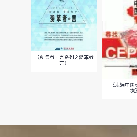
《創業者‧言系列之變革者
言》
《走遍中國尋
機