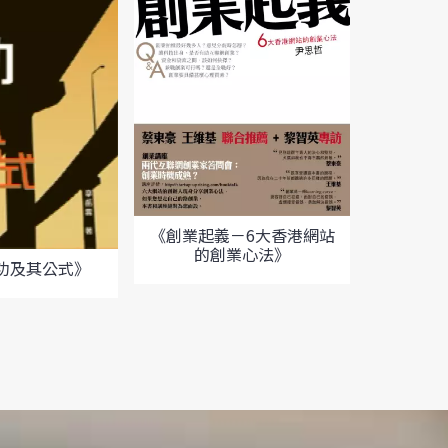
《中大創
《創業起義－6大香港網站
二十
的創業心法》
功及其公式》