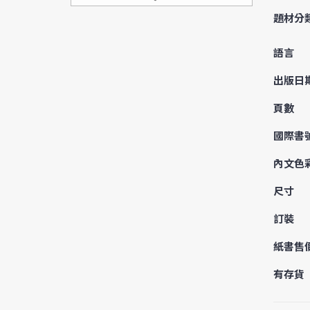
題材分
語言
出版日
頁數
國際書
內文色
尺寸
訂裝
紙書售
有存貨