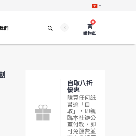
0
我們
購物車
行創
自取八折
優惠
購買任何紙
書選「自
取」，即親
臨本社辦公
室付款，即
可免運費並