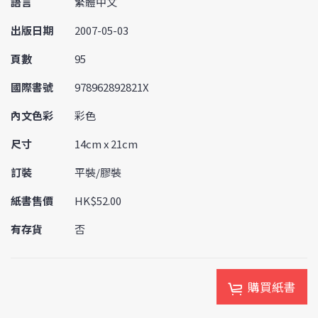
語言
繁體中文
出版日期
2007-05-03
頁數
95
國際書號
978962892821X
內文色彩
彩色
尺寸
14cm x 21cm
訂裝
平裝/膠裝
紙書售價
HK$52.00
有存貨
否
購買紙書