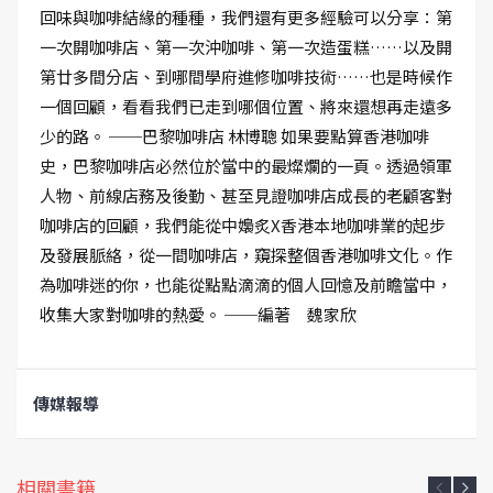
回味與咖啡結緣的種種，我們還有更多經驗可以分享：第
一次開咖啡店、第一次沖咖啡、第一次造蛋糕……以及開
第廿多間分店、到哪間學府進修咖啡技術……也是時候作
一個回顧，看看我們已走到哪個位置、將來還想再走遠多
少的路。 ──巴黎咖啡店 林博聰 如果要點算香港咖啡
史，巴黎咖啡店必然位於當中的最燦爛的一頁。透過領軍
人物、前線店務及後勤、甚至見證咖啡店成長的老顧客對
咖啡店的回顧，我們能從中嬝炙X香港本地咖啡業的起步
及發展脈絡，從一間咖啡店，窺探整個香港咖啡文化。作
為咖啡迷的你，也能從點點滴滴的個人回憶及前瞻當中，
收集大家對咖啡的熱愛。 ──編著 魏家欣
傳媒報導
相關書籍