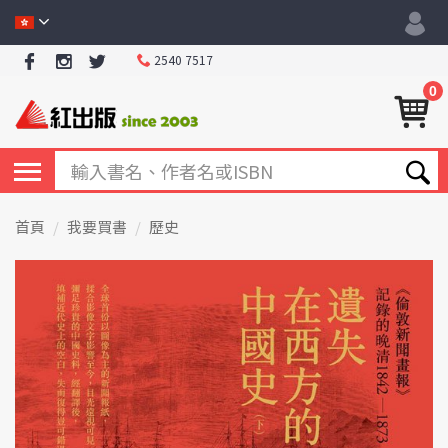
2540 7517
0
首頁
我要買書
歷史