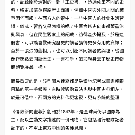
的、記錄關於清朝的一部「正史書」，透過蒐集不同的史
料，將更加能夠還原歷史面貌，例如中國與外國之間的戰
爭因何而起，在西方人的眼中，一些中國人的社會生活習
慣、儀式、習俗又是怎樣的呢？中國官修史向來都著重治
亂興衰，但在民生觀察上的記載，彷彿甚少提及，於是這
冊書，可以讓喜歡研究歷史的讀者獲得更多有用的資訊；
至於一張張的舊相片，也可以引起不同讀者的興趣，從圖
像作起點去閱讀歷史，一書在手，猶如親身去了歷史博物
館飽覽展品一樣。
而最重要的是，該些圖片速寫都是駐當地記者或畫家親眼
目擊的第一手報導，有時候觀點看法也與中國史料相左，
於是可借中、西兩方的史料作更客觀、更有系統的整理。
《倫敦新聞畫報》創刊於1842年，是全球首份以圖像為
主，配以生動文字描述的一份刊物，它包括隨行船隊記者
記下的，不單止東方中國的各種見聞。