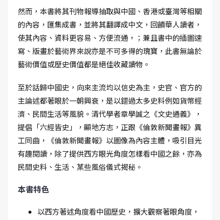
然而，本書將其刊物報導抽取與中國、香港或臺灣等相關
的內容，匯集成書，並將其翻譯成中文，回饋華人讀者，
使其內容、資料更容易、方便流通，；兼且書中的插圖速
寫、版畫於藝術界來說亦是不可多得的瑰寶，此書無論於
藝術價值或歷史價值都是絕佳收藏讀物。
至於話歸中國史，向來主流均以信史為主，史官、官方的
主論述都著眼於一朝興衰，是以錯過太多史料例如貨幣經
濟、民間生活等風貌。清代學者章學誠之《文史通義》，
提倡「六經皆史」，顯地方志，正跟《倫敦新聞畫報》異
工同曲，《倫敦新聞畫報》以圖像為內容主體，吸引目光
有趣閱讀，除了提供西方眼光角度怎樣看中國之餘，亦為
民間史料、生活、某些風俗儀式揭秘。
本書特色
以西方著述角度看中國歷史，擴大觀察著眼角度，