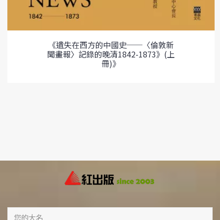
《遺失在西方的中國史──〈倫敦新
聞畫報〉記錄的晚清1842-1873》(上
冊)》