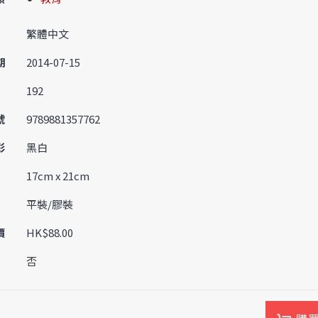
繁體中文
期
2014-07-15
192
號
9789881357762
彩
黑白
17cm x 21cm
平裝/膠裝
價
HK$88.00
否