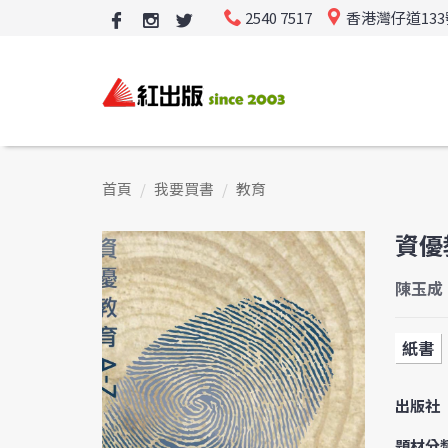
2540 7517
香港灣仔道13
首頁
我要買書
教育
資優
陳玉成
紙書
出版社
題材分