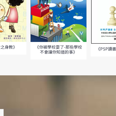
女之身教》
《你被學校耍了-那些學校
《PSP讀
不會讓你知道的事》