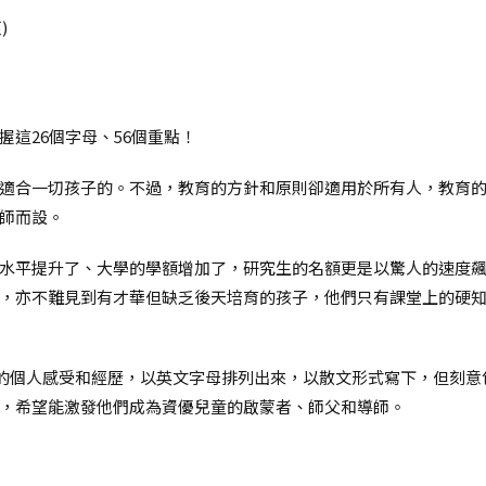
)
這26個字母、56個重點！
適合一切孩子的。不過，教育的方針和原則卻適用於所有人，教育
師而設。
水平提升了、大學的學額增加了，研究生的名額更是以驚人的速度
，亦不難見到有才華但缺乏後天培育的孩子，他們只有課堂上的硬
他的個人感受和經歷，以英文字母排列出來，以散文形式寫下，但刻
，希望能激發他們成為資優兒童的啟蒙者、師父和導師。