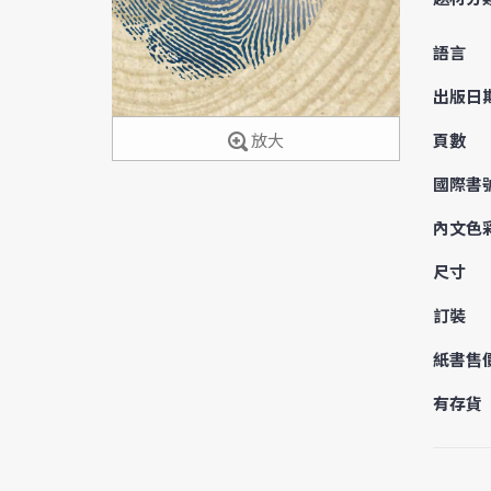
語言
出版日
放大
頁數
國際書
內文色
尺寸
訂裝
紙書售
有存貨