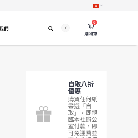
0
我們
購物車
自取八折
優惠
購買任何紙
書選「自
取」，即親
臨本社辦公
室付款，即
可免運費並