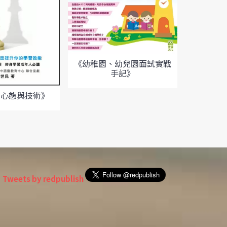
《幼稚園、幼兒園面試實戰
手記》
書心態與技術》
《
Tweets by redpublish