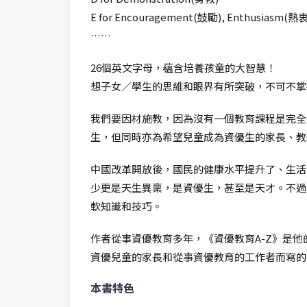
E for Encouragement(鼓勵), Enthusiasm(熱衷
……
26個英文字母，蘊含培養孩童的大智慧！
想子女／學生的思維和眼界有所突破，不可不掌握
我們要因材施教，因為沒有一個教育課程是完全
生，但同時亦為希望兒童成為資優生的家長、教
中國改革開放後，國民的健康水平提升了、生活
少更是天生異稟，是資優生，甚至是天才。不過
軟知識和技巧。
作者從事資優教育多年，《資優教育A-Z》是
資優兒童的家長和從事資優教育的工作者而寫的
本書特色