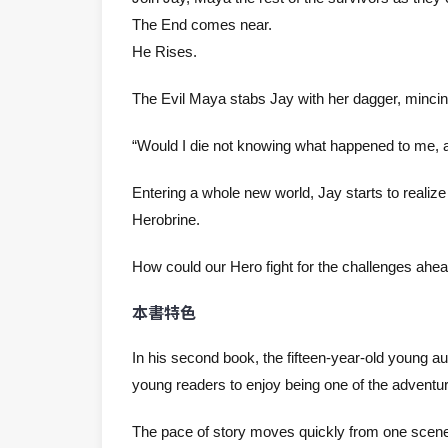
The End comes near.
He Rises.
The Evil Maya stabs Jay with her dagger, minci
“Would I die not knowing what happened to me, a
Entering a whole new world, Jay starts to realize 
Herobrine.
How could our Hero fight for the challenges ahe
本書特色
In his second book, the fifteen-year-old young au
young readers to enjoy being one of the adventur
The pace of story moves quickly from one scene t