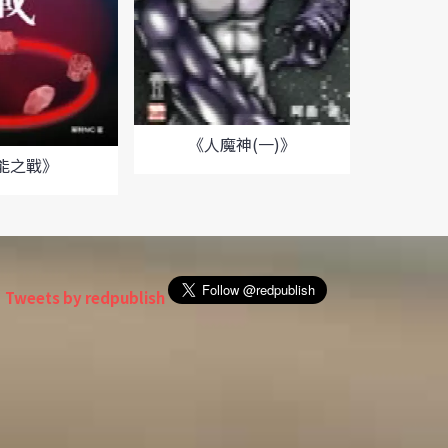
《人魔神(一)》
《人
能之戰》
Tweets by redpublish