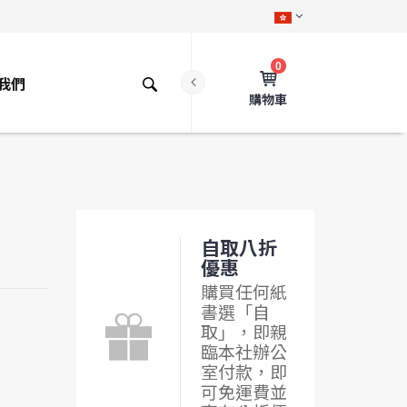
0
我們
購物車
自取八折
優惠
購買任何紙
書選「自
取」，即親
臨本社辦公
室付款，即
可免運費並