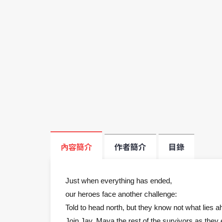
內容簡介
作者簡介
目錄
Just when everything has ended,
our heroes face another challenge:
Told to head north, but they know not what lies a
Join Jay, Maya the rest of the survivors as they 