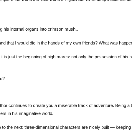
ng his internal organs into crimson mush…
nd that I would die in the hands of my own friends? What was happen
it is just the beginning of nightmares: not only the possession of his 
ad?
thor continues to create you a miserable track of adventure. Being a t
ers in his imaginative world.
o the next; three-dimensional characters are nicely built — keeping 