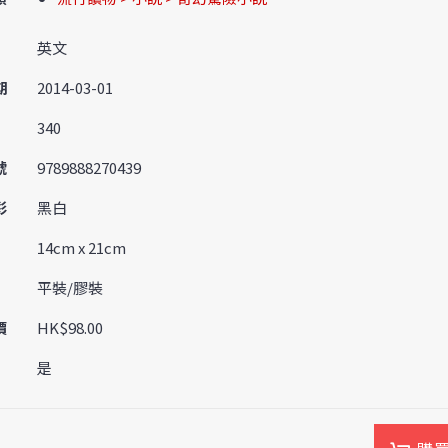
英文
期
2014-03-01
340
號
9789888270439
彩
黑白
14cm x 21cm
平裝/膠裝
價
HK$98.00
是