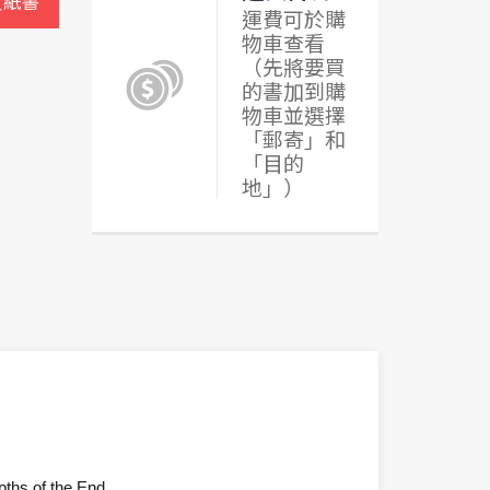
買紙書
運費可於購
物車查看
（先將要買
的書加到購
物車並選擇
「郵寄」和
「目的
地」）
ths of the End...