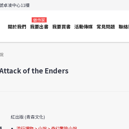
3號卓凌中心11樓
做作家
關於我們
我要出書
我要買書
活動傳媒
常見問題
聯絡
說
Attack of the Enders
紅出版 (青森文化)
類
流行讀物 > 小說 > 奇幻驚險小說