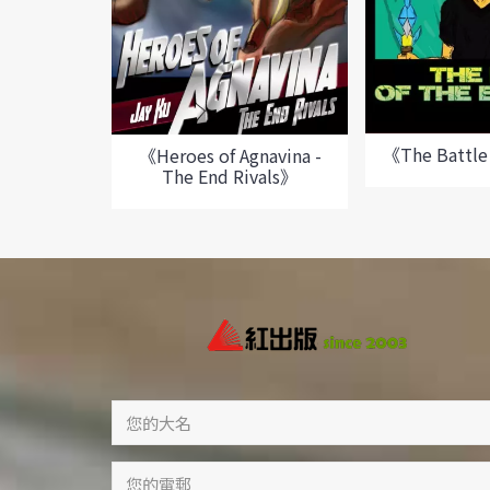
《The Battle
《Heroes of Agnavina -
The End Rivals》