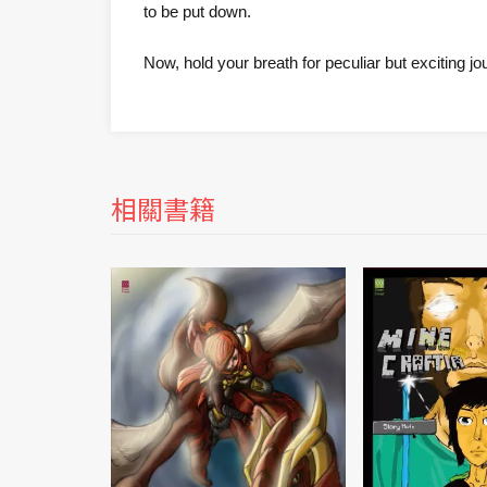
to be put down.
Now, hold your breath for peculiar but excitin
相關書籍