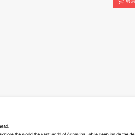
購
head.
explore the world the vast world of Agnavina, while deep inside the dep