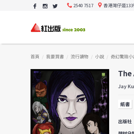
2540 7517
香港灣仔道13
首頁
我要買書
流行讀物
小說
奇幻驚險小
The 
Jay Ku
紙書
出版社
題材分