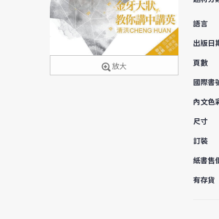
語言
出版日
頁數
放大
國際書
內文色
尺寸
訂裝
紙書售
有存貨