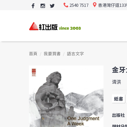
2540 7517
香港灣仔道13
首頁
我要買書
語言文字
金牙
清洪
紙書
出版社
題材分