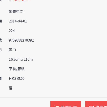
繁體中文
期
2014-04-01
224
號
9789888270392
彩
黑白
16.5cm x 21cm
平裝/膠裝
價
HK$78.00
否