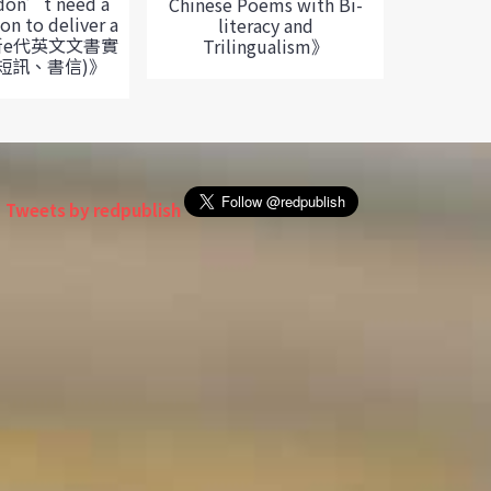
don’t need a
Chinese Poems with Bi-
on to deliver a
literacy and
 (新e代英文文書實
Trilingualism》
、短訊、書信)》
Tweets by redpublish