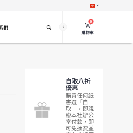
0
我們
購物車
自取八折
優惠
購買任何紙
書選「自
取」，即親
臨本社辦公
室付款，即
可免運費並