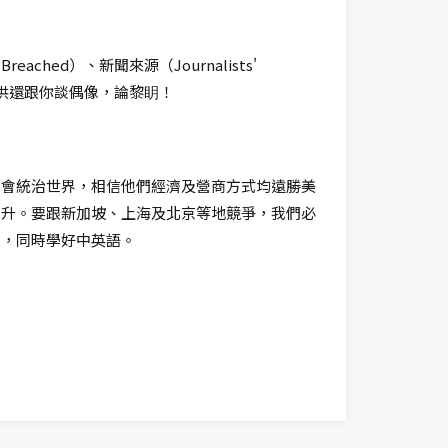
eached）、新聞來源（Journalists'
！清洪還跟你談偶像，論黎眀！
將會統治世界，相信他們經濟及營商方式均遠勝美
提升。要跟新加坡、上海及北京等地競爭，我們必
境，同時學好中英語。