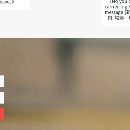
《No you 
Leaves》
carrier-pige
message
例: 電郵