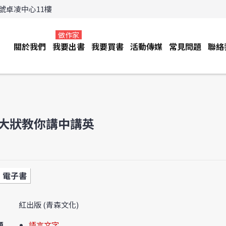
3號卓凌中心11樓
做作家
關於我們
我要出書
我要買書
活動傳媒
常見問題
聯絡
大狀教你講中講英
電子書
紅出版 (青森文化)
類
語言文字