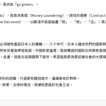
y」，清洪說「go green」。
s）、官員洗黑錢（Money Laundering）、跨性別違憲（Contract Br
rs be Declared）……以顯淺中英語論盡「政」、「商」、「法」
必須避免重蹈日本人的覆轍——八十年代，日本人確信他們的國家
所有兒童皆學習英語，中國愈是富强，能操雙語的國民比例便愈是
。此書，就是在這個趨勢下面世，希望能助更為更認識社會的大環
特別的詞彙、片語更有醒目提示，讓讀者易於對照。
、商業、法律的情況，使讀完更能於社會立足。