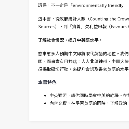
環保，不一定是「environmentally friendl
這本書，從政府統計人數（Counting the Crowd
Sources），到「貪曾」欠利益申報（Favou
了解社會情況，提升中英語水平。
愈來愈多人預期中文即將取代英語的地位。我們
國，而事實有目共暏！人人北望神州，中國大陸
須採取逼切行動，來提升會話及書寫英語的水平
本書特色
中英對照，讓你同時學會中英的詮釋。在
內容充實，在學習英語的同時，了解政治