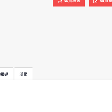
購買紙書
購買
媒報導
活動