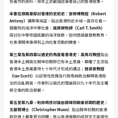
些著作的資料，按本土史觀描述筆者自己的香港故事。
本書在頭兩章探討香港的史前史：安樂博教授（Robert
Antony）
講華南海盜，指出香港附近水域一直存在着一
個獨特的海洋中華社會；
施其樂牧師（Carl T. Smith）
探討在中華帝國底層的海洋族群，如何透過基督教教育，
在香港開埠後得到上向社會流動的機會。
第三章及第四章以通史的角度看香港史：高馬可教授
指出
香港本土精英在開埠初期即已有本土意識，顛覆了主流指
香港本土意識要待七十年代才形成的講法；
施易安教授
（Ian Scott）
以認受性危機及行政吸納政治解釋香港政
治的治亂興衰，作者則以施氏的理論探討九十年代及主權
移交後的政治發展。
第五至第九章，則依時序討論由開埠到戰後初期的歷史：
文基賢博士（Christopher Munn）
指出開埠初期的香港
政府遇上嚴重管治困難，是以香港後期的成就並不能視作