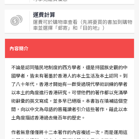
運費計算
運費可於購物車查看（先將要買的書加到購物
車並選擇「郵寄」和「目的地」）
內容簡介
不論是認同殖民地制度的西方學者，還是持國族史觀的中
國學者，皆未有著墨於香港人的本土生活及本土認同。到
了八十年代，香港才開始有一群受過現代學術訓練的學者
以本土的角度進行香港研究。可惜他們的著作都以充滿學
術辭彙的英文寫成，並多早已絕版。本書旨在填補這個空
間，向以中文為母語的普羅讀者引介這些著作，藉此以本
土角度描述香港過去幾百年的歷史。
作者無意僅僅將十二本著作的內容複述一次，而是運用這