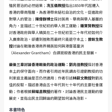
殖民管治的必然結果；
冼玉儀教授
指出1850年代起遷入
香港的華商階層，為香港帶來結社自治的文化，促進政府
對華人的管治；
陳偉群博士
探討英商、華商與華人基層的
角力，並描述二十世紀初的華人勞工運動；
鍾寶賢教授
探
討香港政府與華人精英在二十世紀初至二十年代初如何介
入廣東政治，卻遭到挫敗而最終只能退守本土；
曾銳生教
授
討論在戰後香港商界精英如何與港督葛量洪
（Alexander Grantham）合謀扼殺香港的民主發展。
最後三章討論香港戰後的政治運動：劉兆佳教授
探討香港
本土的保守面向，而作者引用近年民調去引證劉教授的功
利家庭主義論是否仍然適用；作者引述
林蔚文教授
對劉兆
佳的反駁，描述香港由五十年代到七十年代的主要社會運
動；作者根據
蘇耀昌教授
的著作，討論香港民主運動的發
展史，並指出民主回歸論的期望如何淪為泡影。
本書特色