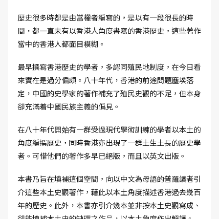
歷史很多時都是由當權者編寫的，是以有一段很長的時
間，都一直未有以香港人角度書寫的香港歷史，這些著作
當中的香港人都面目模糊。
最早撰寫香港歷史的學者，多認同殖民地制度，在今日看
來實在是過分偏頗。八十年代，香港的前途問題塵埃落
定，中國的史學家的著作補充了殖民史觀的不足，但本身
卻充滿着中國民族主義的偏見。
在八十年代開始有一群受過現代學術訓練的學者以本土的
角度編撰歷史，同時香港亦出現了一群土生土長的歷史學
者。可惜他們的著作多早已絕版，而且以英文出版。
本書乃旨在填補這個空間，向以中文為母語的普羅讀者引
介這些本土史觀著作，藉此以本土角度描述香港過去幾百
年的歷史。此外，本書亦引介幾本並非按本土史觀寫成、
卻能填補本土史的缺環之作品，以本土角度作出解讀。