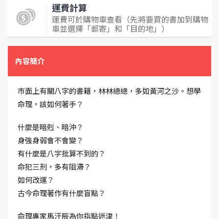
運費計算
運費可於購物車查看（先將要買的書加到購物
車並選擇「郵寄」和「目的地」）
內容簡介
市面上有關八字的書籍，林林總總，多如黃河之沙。想學
命理，該如何著手？
什麼是暗剋、暗沖？
身強身弱會不會變？
有什麼是八字批算不到的？
命犯三刑，多有阻滯？
如何改運？
古今命理著作有什麼盲點？
命理專家馬汗辰為你指點迷津！