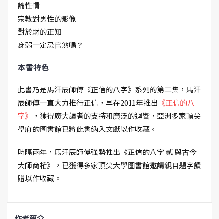
論性情
宗教對男性的影像
對於財的正知
身弱一定忌官煞嗎？
本書特色
此書乃是馬汗辰師傅《正信的八字》系列的第二集，馬汗
辰師傅一直大力推行正信，早在2011年推出
《正信的八
字》
，獲得廣大讀者的支持和廣泛的迴響，亞洲多家頂尖
學府的圖書館已將此書納入文獻以作收藏。
時隔兩年，馬汗辰師傅強勢推出《正信的八字 貳 與古今
大師商榷》，已獲得多家頂尖大學圖書館邀請親自題字饋
贈以作收藏。
作者簡介