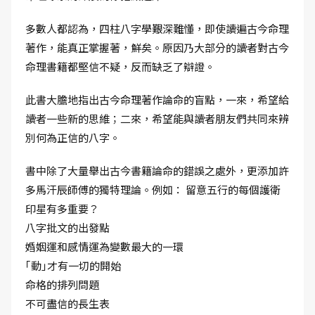
多數人都認為，四柱八字學艱深難懂，即使讀遍古今命理
著作，能真正掌握著，鮮矣。原因乃大部分的讀者對古今
命理書籍都堅信不疑，反而缺乏了辯證。
此書大膽地指出古今命理著作論命的盲點，一來，希望給
讀者一些新的思維；二來，希望能與讀者朋友們共同來辨
別何為正信的八字。
書中除了大量舉出古今書籍論命的錯誤之處外，更添加許
多馬汗辰師傅的獨特理論。例如： 留意五行的每個護衛
印星有多重要？
八字批文的出發點
婚姻運和感情運為變數最大的一環
｢動｣才有一切的開始
命格的排列問題
不可盡信的長生表