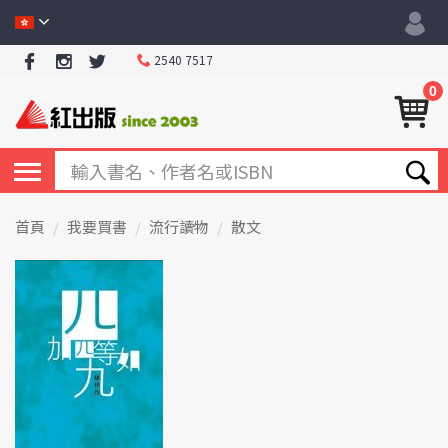
2540 7517
0
首頁
我要買書
流行讀物
散文