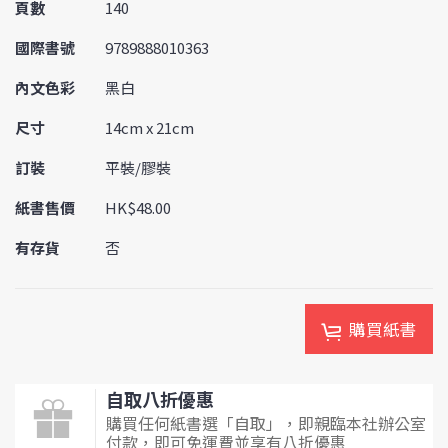
頁數
140
國際書號
9789888010363
內文色彩
黑白
尺寸
14cm x 21cm
訂裝
平裝/膠裝
紙書售價
HK$48.00
有存貨
否
購買紙書
自取八折優惠
購買任何紙書選「自取」，即親臨本社辦公室
付款，即可免運費並享有八折優惠