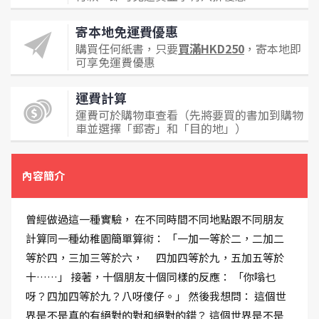
寄本地免運費優惠
購買任何紙書，只要
買滿HKD250
，寄本地即
可享免運費優惠
運費計算
運費可於購物車查看（先將要買的書加到購物
車並選擇「郵寄」和「目的地」）
內容簡介
曾經做過這一種實驗， 在不同時間不同地點跟不同朋友
計算同一種幼稚園簡單算術： 「一加一等於二，二加二
等於四，三加三等於六， 四加四等於九，五加五等於
十……」 接著，十個朋友十個同樣的反應： 「你嗡乜
呀？四加四等於九？八呀傻仔。」 然後我想問： 這個世
界是不是真的有絕對的對和絕對的錯？ 這個世界是不是