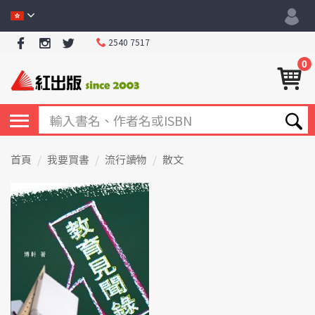
2540 7517
0
首頁
我要買書
流行讀物
散文