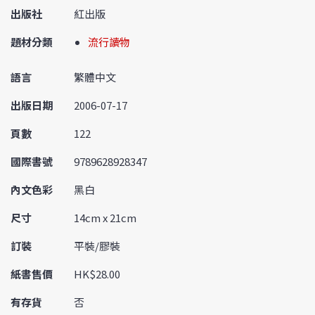
出版社
紅出版
題材分類
流行讀物
語言
繁體中文
出版日期
2006-07-17
頁數
122
國際書號
9789628928347
內文色彩
黑白
尺寸
14cm x 21cm
訂裝
平裝/膠裝
紙書售價
HK$28.00
有存貨
否