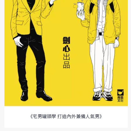
《宅男罐頭學 打造內外兼備人氣男》