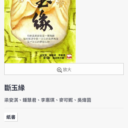
放大
斷玉緣
梁安淇、鍾慧君、李惠琪、麥可妮、吳煒茵
紙書