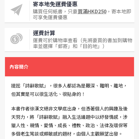
寄本地免運費優惠
購買任何紙書，只要
買滿HKD250
，寄本地即
可享免運費優惠
運費計算
運費可於購物車查看（先將要買的書加到購物
車並選擇「郵寄」和「目的地」）
內容簡介
提起「詩辭歌賦」，很多人都認為是艱深、難明、離地，
但其實是可以很生活化、很貼身的！
本書作者徐漢文絕非文學底出身，但憑著個人的興趣及後
天努力，將「詩辭歌賦」融入生活議題中以紓發情感，涉
獵人性、親情、愛情、成長、禮教、政治、法律及環保等
多個老生常談或頗敏感的題材，由個人主觀願望出發。