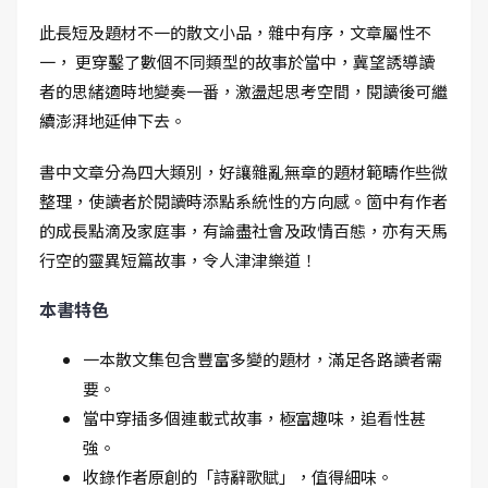
此長短及題材不一的散文小品，雜中有序，文章屬性不
一， 更穿鑿了數個不同類型的故事於當中，冀望誘導讀
者的思緒適時地變奏一番，激盪起思考空間，閱讀後可繼
續澎湃地延伸下去。
書中文章分為四大類別，好讓雜亂無章的題材範疇作些微
整理，使讀者於閱讀時添點系統性的方向感。箇中有作者
的成長點滴及家庭事，有論盡社會及政情百態，亦有天馬
行空的靈異短篇故事，令人津津樂道！
本書特色
一本散文集包含豐富多變的題材，滿足各路讀者需
要。
當中穿插多個連載式故事，極富趣味，追看性甚
強。
收錄作者原創的「詩辭歌賦」，值得細味。