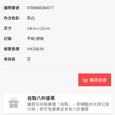
國際書號
9789888380077
內文色彩
黑白
尺寸
14cm x 21cm
訂裝
平裝/膠裝
紙書售價
HK$68.00
有存貨
否
購買紙書
自取八折優惠
購買任何紙書選「自取」，即親臨本社辦公室
付款，即可免運費並享有八折優惠