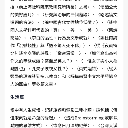
授（前上海社科院宗教研究所所長）之書〉、〈懷緬公大
的美好歲月〉、〈研究與治學的三個階段〉、〈略述論文
選題的方法〉、〈論中國古代女性地位低微？〉、〈談中
國人文學科所代表的「真」、「善」、「美」〉、〈舊詩
簡論〉、〈李白的品性、行為及文學成就〉、〈談杜甫詩
作「沉鬱頓挫」與「語不驚人死不休」〉、〈從《夜雨寄
北》談李商隱的詩風：「緻密深情」〉、〈如何寫出高考
作文的甲級成績？甚至是美文？〉、〈「惟女子與小人為
難養也」，孔夫子歧視女性？〉、〈英式迴詩〉、〈從人
類學的理論談到多元教育〉和〈解構前賢中文水平勝過今
人的因由〉等多篇文章。
生活篇
當中有人生感悟、記述旅遊和電影三種小類，這包括〈價
值取向就是命運的緣起〉、〈造成Brainstorming 或解決
難題的思維方式〉、〈懷念日月潭的絕美〉、〈台灣大溪