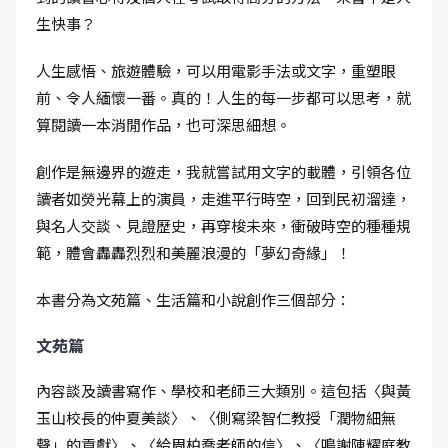
生快事？
人生感悟、旅遊體驗，可以用電影手法或文字，重塑眼
前、令人緬懷一番。真的！人生的每一步都可以思考，就
算閱讀一本消閒作品，也可深思細想。
創作是無邊界的遊走，我就嘗試用文字的載體，引領各位
讀者如熒光幕上的演員，走進平行時空，回到民初溜達，
與名人交談、見證歷史，再穿梭未來，衝破時空的種種規
範，體會轟轟烈烈和美麗浪漫的「夢幻奇緣」！
本書分為文苑篇、生活篇和小說創作三個部分：
文苑篇
內容談及讀書寫作、學校和老師三大類別。這包括〈與黃
玉山校長的仲夏美談〉、〈側寫梁智仁教授「潤物細無
聲」的貢獻〉、〈給周柏喬老師的信〉、〈鳴謝陳耀庭教