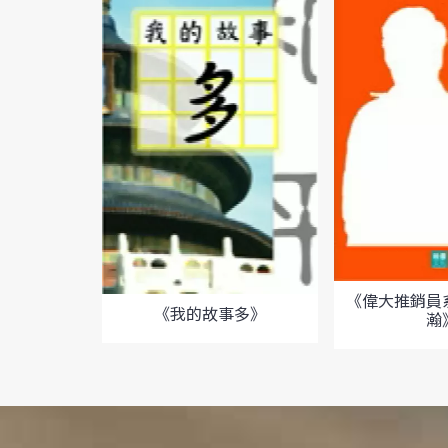
《偉大推銷員
《我的故事多》
瀚