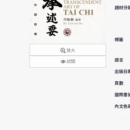
題材分
標籤
放大
語言
試閱
出版日
頁數
國際書
內文色