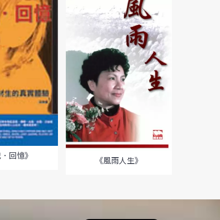
犯．回憶》
《夢繞
《風雨人生》