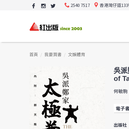
2540 7517
香港灣仔道13
首頁
我要買書
文娛體育
吳派鄭
of T
何敏駒 
電子
出版社