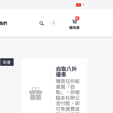
0
我們
購物車
新書
自取八折
優惠
購買任何紙
書選「自
取」，即親
臨本社辦公
室付款，即
可免運費並