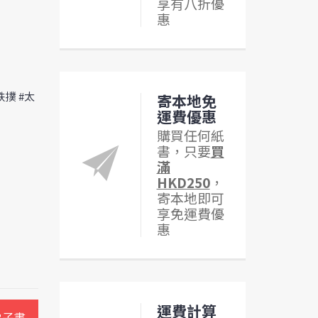
享有八折優
惠
跌撲 #太
寄本地免
運費優惠
購買任何紙
書，只要
買
滿
HKD250
，
寄本地即可
享免運費優
惠
運費計算
電子書