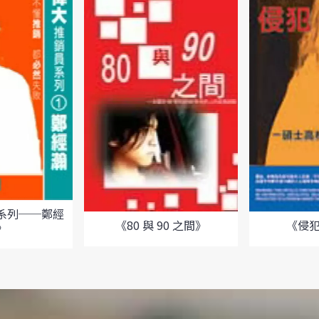
系列──鄭經
《80 與 90 之間》
《侵
》