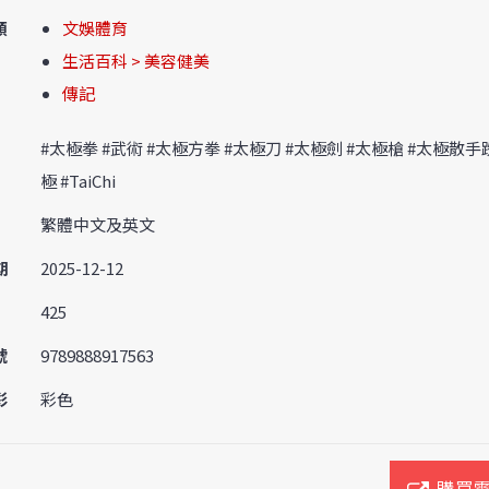
類
文娛體育
生活百科 > 美容健美
傳記
#太極拳 #武術 #太極方拳 #太極刀 #太極劍 #太極槍 #太極散手
極 #TaiChi
繁體中文及英文
期
2025-12-12
425
號
9789888917563
彩
彩色
購買