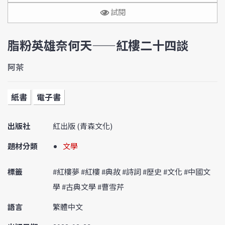
試閱
脂粉英雄奈何天——紅樓二十四談
阿茶
紙書
電子書
出版社
紅出版 (青森文化)
題材分類
文學
標籤
#紅樓夢 #紅樓 #典故 #詩詞 #歷史 #文化 #中國文
學 #古典文學 #曹雪芹
語言
繁體中文