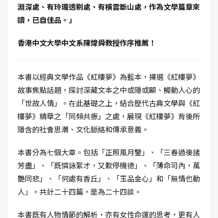
淵深處、有玲瓏透剔處、有橫雲斷山處，作為文學篇章來
讀，已自佳品。」
香港中文大學中文系陳煒舜教授作序推薦！
本書以經典文學作品《紅樓夢》為藍本，擇選《紅樓夢》
故事焦點話題，探討深藏文本之中或隱或顯、觸動人心的
「世故人情」。在此基礎之上，結合歷代古典文學與《紅
樓夢》精華之「同頻共振」之處，展現《紅樓夢》背後所
隱含的社會思潮、文化脈絡和傳承意義。
本書分為七個大章。包括「正照風月鑒」、「三春過後諸
芳盡」、「既憐詠絮才，又歎停機德」、「薄命司內，萬
艷同悲」、「何處有香丘」、「玉品金心」和「無情也動
人」。共計二十四篇，是為二十四談。
本書既有人物情節的解析，亦有女性命運的思考，更有人