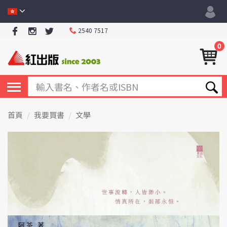
2540 7517
0
首頁
我要買書
文學