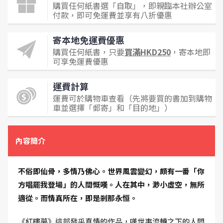
購買任何紙書選「自取」，即親臨本社辦公室
付款，即可免運費並享有八折優惠
寄本地免運費優惠
購買任何紙書，只要
買滿HKD250
，寄本地即
可享免運費優惠
運費計算
運費可於購物車查看（先將要買的書加到購物
車並選擇「郵寄」和「目的地」）
內容簡介
不俗即仙骨，多情乃佛心。世界風雲變幻，頗有一番「你
方唱罷我登場」的人間慨嘆。人在其中，渺小虛空，無所
適從。而情真所在，即是剎那永恒。
《紅樓夢》這部發乎真情的作品，嘆世事流轉之下的人間