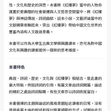
性、文化和歷史的洞悉。本書將《紅樓夢》當中的人物命
運置於更廣闊的社會變遷與人文哲思空間當中，將《紅樓
夢》與神話傳說、詩詞曲賦、話本小說、文藝評論當中的
文脈精華串聯起來，突出《紅樓夢》帶給中國文化世界的
豐富內涵和人文啟迪意義。
本書可以作為大學生古典文學類興趣讀本，亦可為對中國
文化有興趣的讀者提供一個新的思考維度。
本書特色
典故、詩詞、歷史、文化與《紅樓夢》相結合，是此書的
最大特點。例如詩詞的引用，每篇文章由詩詞開篇，論述
的精彩之處由詩詞點睛，有些文章亦以詩詞收尾留白。
本書選擇的主題與論述的風格意圖貼近讀者的日常，沒有
使用長篇大論的叙述和探討原著細節的方式，試圖由此引