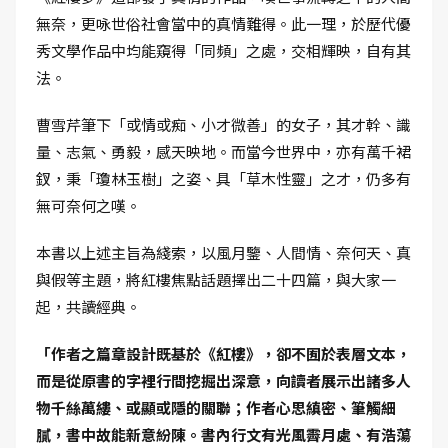
無奈，更咏世俗社會當中的真情難得。此一理，於歷代優
秀文學作品中均能窺得「同頻」之處，交相輝映，自有其
法。
曹雪芹筆下「或情或痴、小才微善」的女子，其才幹、識
量、志氣、勇毅，感天映地。而當今世界中，亦有萬千裙
釵，秉「瓊林玉樹」之姿、具「草木性靈」之才，仍多有
無可奈何之嘆。
本書以上述主旨為綫索，以風月鑒、人間情、奈何天、真
與假等主題，將紅樓焦點話題擇出二十四篇，與大家一
起，共讀經典。
「作者之篇章設計既基於《紅樓》，卻不囿於表層文本，
而是從原書的字裡行間挖掘出深意，向讀者展示出諸多人
物千絲萬縷、或顯或隱的關聯；作者心思縝密、筆觸細
膩，書中故能新意紛陳。書內行文有光風霽月處、有浩蕩