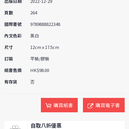
出版日期
2022-12-29
頁數
264
國際書號
9789888822348
內文色彩
黑白
尺寸
12cm x 17.5cm
訂裝
平裝/膠裝
紙書售價
HK$98.00
有存貨
否
購買紙書
購買電子書
自取八折優惠