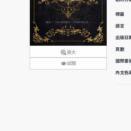
標籤
語言
出版日
頁數
放大
國際書
試閱
內文色