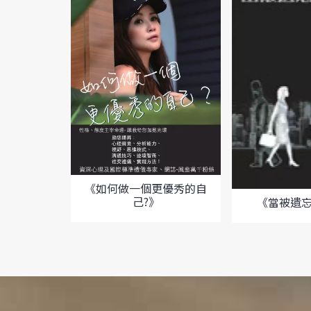
《如何做一個更優秀的自
己?》
《當被遺