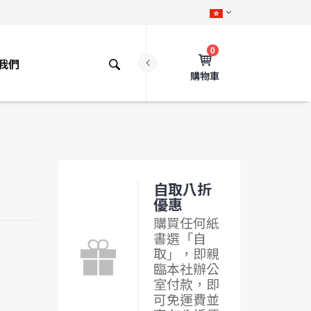
0
我們
購物車
自取八折
優惠
購買任何紙
書選「自
取」，即親
臨本社辦公
室付款，即
可免運費並