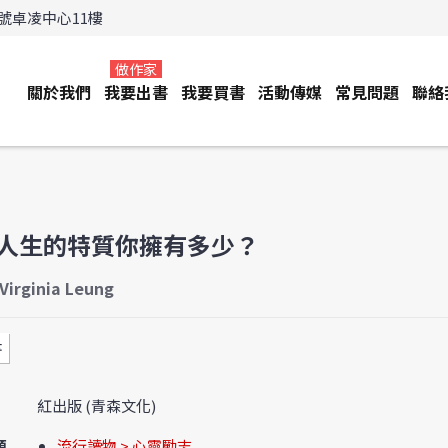
3號卓凌中心11樓
做作家
關於我們
我要出書
我要買書
活動傳媒
常見問題
聯絡
人生的特質你擁有多少？
irginia Leung
書
紅出版 (青森文化)
類
流行讀物 > 心靈勵志