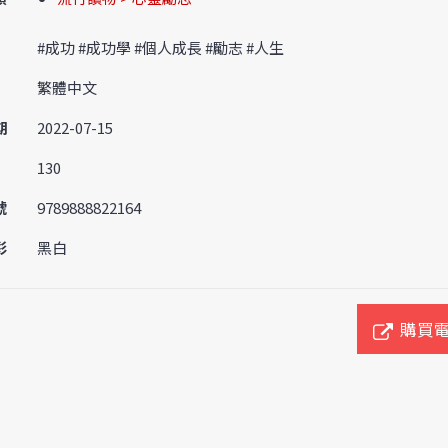
#成功 #成功學 #個人成長 #勵志 #人生
繁體中文
期
2022-07-15
130
號
9789888822164
彩
黑白
購買