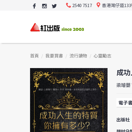
2540 7517
香港灣仔道13
首頁
我要買書
流行讀物
心靈勵志
成功
梁璿蘡 V
電子
出版社
題材分