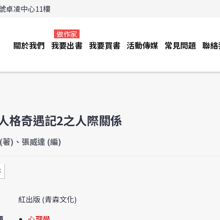
3號卓凌中心11樓
做作家
關於我們
我要出書
我要買書
活動傳媒
常見問題
聯絡
人格奇遇記2之人際關係
(著)、張威達 (編)
書
紅出版 (青森文化)
類
心理學