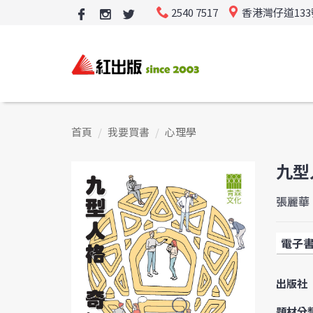
2540 7517
香港灣仔道13
首頁
我要買書
心理學
九型
張麗華 
電子
出版社
題材分