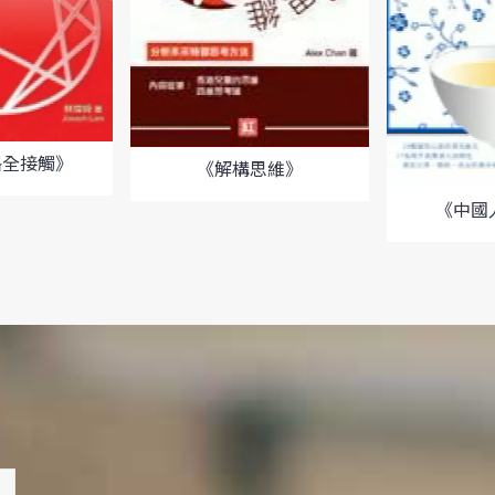
格全接觸》
《解構思維》
《中國