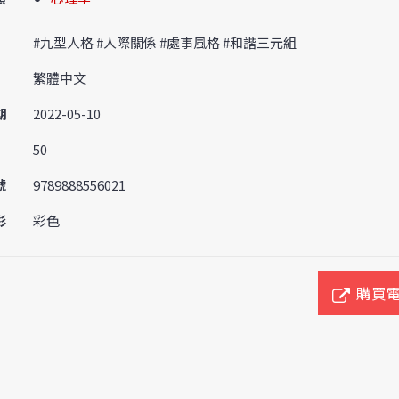
#九型人格 #人際關係 #處事風格 #和諧三元組
繁體中文
期
2022-05-10
50
號
9789888556021
彩
彩色
購買