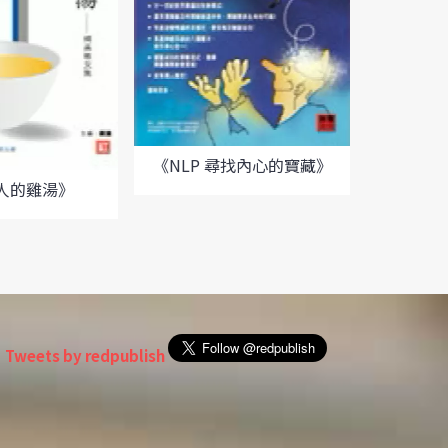
《NLP 尋找內心的寶藏》
《尋
人的雞湯》
Tweets by redpublish