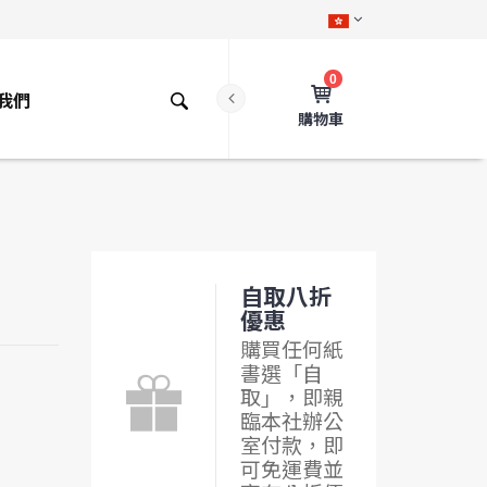
0
我們
購物車
自取八折
優惠
購買任何紙
書選「自
取」，即親
臨本社辦公
室付款，即
可免運費並