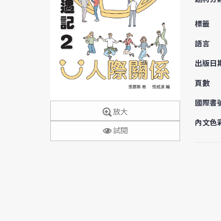
標籤
語言
出版日
頁數
國際書
放大
內文色
試閱