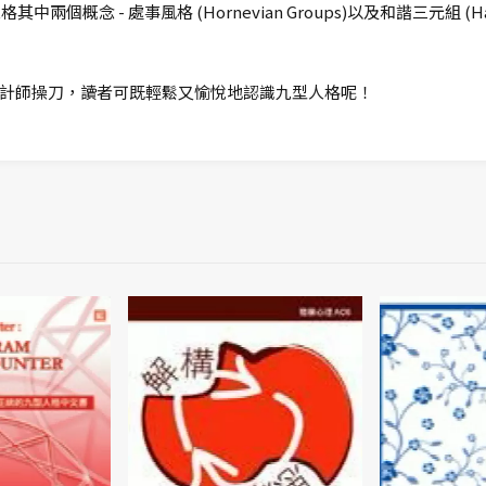
兩個概念 - 處事風格 (Hornevian Groups)以及和諧三元組 (H
計師操刀，讀者可既輕鬆又愉悅地認識九型人格呢！