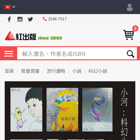
2540 7517
0
首頁
我要買書
流行讀物
小說
科幻小說