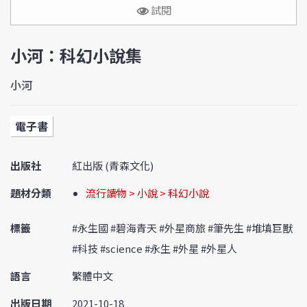
試閱
小河：科幻小說集
小河
電子書
出版社
紅出版 (青森文化)
題材分類
流行讀物 > 小說 > 科幻小說
標籤
#永生國 #碧海青天 #外星商旅 #筆先生 #堆填巨獸
#科技 #science #永生 #外星 #外星人
語言
繁體中文
出版日期
2021-10-18