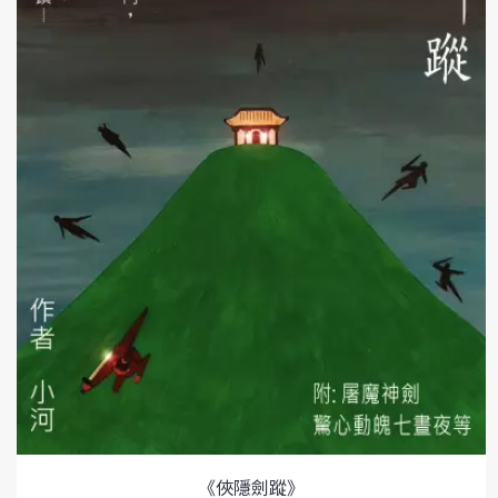
《俠隱劍蹤》