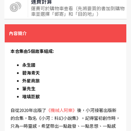
運費計算
運費可於購物車查看（先將要買的書加到購物
車並選擇「郵寄」和「目的地」）
內容簡介
本合集由5個故事組成:
永生國
碧海青天
外星商旅
筆先生
堆填巨獸
自從2020年出版了
《機械人阿樂》
後，小河接著出版新
的合集，取名《小河：科幻小說集》。記得當初創作時，
只為一時靈感，希望帶出一點啟發、一點思想、一點感