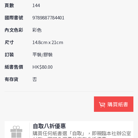
頁數
144
國際書號
9789887784401
內文色彩
彩色
尺寸
14.8cm x 21cm
訂裝
平裝/膠裝
紙書售價
HK$80.00
有存貨
否
購買紙書
自取八折優惠
購買任何紙書選「自取」，即親臨本社辦公室