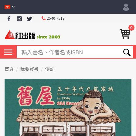
2540 7517
0
首頁
我要買書
傳記