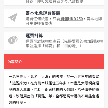
付款，即可免運費並享有八折優惠
寄本地免運費優惠
購買任何紙書，只要
買滿HKD250
，寄本地即
可享免運費優惠
運費計算
運費可於購物車查看（先將要買的書加到購物
車並選擇「郵寄」和「目的地」）
內容簡介
一名三歲大，乳名「大眼」的男孩，於一九五三年隨着家
人逃難來港，在九龍寨城居住五年多，本書是大眼親身經
歷的真人真事，包括：街頭賭檔的大教訓、拾子彈殼的奇
遇、跌落屎氹的「災難」等，全都是現今港孩不可能會遭
遇的經歷。