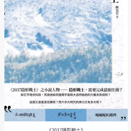
《2037隱形戰士》