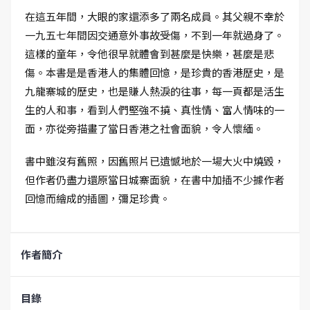
在這五年間，大眼的家還添多了兩名成員。其父親不幸於
一九五七年間因交通意外事故受傷，不到一年就過身了。
這樣的童年，令他很早就體會到甚麼是快樂，甚麼是悲
傷。本書是是香港人的集體回憶，是珍貴的香港歷史，是
九龍寨城的歷史，也是賺人熱淚的往事，每一頁都是活生
生的人和事，看到人們堅強不撓、真性情、富人情味的一
面，亦從旁描畫了當日香港之社會面貌，令人懷緬。
書中雖沒有舊照，因舊照片已遺憾地於一場大火中燒毀，
但作者仍盡力還原當日城寨面貌，在書中加插不少據作者
回憶而繪成的插圖，彌足珍貴。
作者簡介
目錄