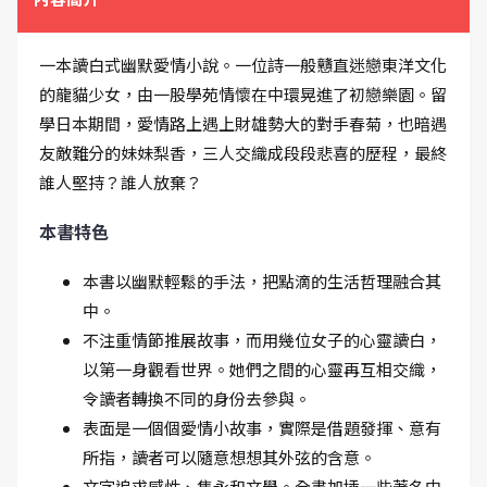
一本讀白式幽默愛情小說。一位詩一般戇直迷戀東洋文化
的龍貓少女，由一股學苑情懷在中環晃進了初戀樂園。留
學日本期間，愛情路上遇上財雄勢大的對手春菊，也暗遇
友敵難分的妹妹梨香，三人交織成段段悲喜的歷程，最終
誰人堅持？誰人放棄？
本書特色
本書以幽默輕鬆的手法，把點滴的生活哲理融合其
中。
不注重情節推展故事，而用幾位女子的心靈讀白，
以第一身觀看世界。她們之間的心靈再互相交織，
令讀者轉換不同的身份去參與。
表面是一個個愛情小故事，實際是借題發揮、意有
所指，讀者可以隨意想想其外弦的含意。
文字追求感性、雋永和文學。全書加插一些著名中