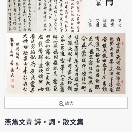
放大
燕雋文青 詩‧詞‧散文集