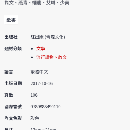
雋文、燕青、蟠龍、艾琳、少美
紙書
出版社
紅出版 (青森文化)
題材分類
文學
流行讀物 > 散文
語言
繁體中文
出版日期
2017-10-16
頁數
108
國際書號
9789888490110
內文色彩
彩色
尺寸
17cm x 21cm