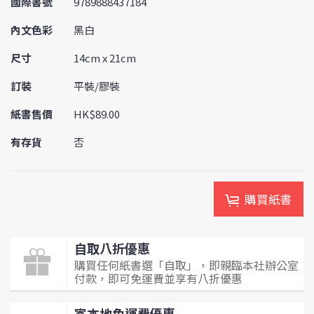
國際書號
9789888437184
內文色彩
黑白
尺寸
14cm x 21cm
訂裝
平裝/膠裝
紙書售價
HK$89.00
有存貨
否
購買紙書
自取八折優惠
購買任何紙書選「自取」，即親臨本社辦公室
付款，即可免運費並享有八折優惠
寄本地免運費優惠