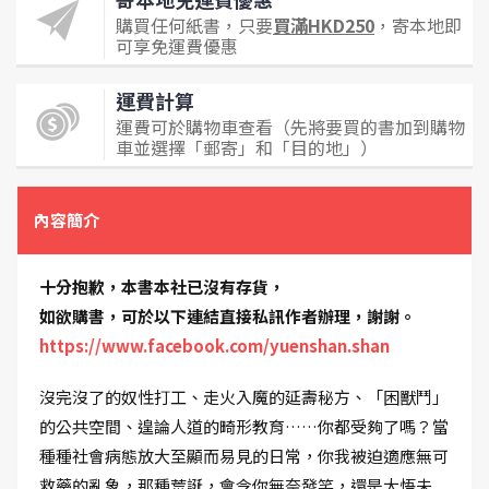
購買任何紙書，只要
買滿HKD250
，寄本地即
可享免運費優惠
運費計算
運費可於購物車查看（先將要買的書加到購物
車並選擇「郵寄」和「目的地」）
內容簡介
十分抱歉，本書本社已沒有存貨，
如欲購書，可於以下連結直接私訊作者辦理，謝謝。
https://www.facebook.com/yuenshan.shan
沒完沒了的奴性打工、走火入魔的延壽秘方、「困獸鬥」
的公共空間、遑論人道的畸形教育……你都受夠了嗎？當
種種社會病態放大至顯而易見的日常，你我被迫適應無可
救藥的亂象，那種荒誕，會令你無奈發笑，還是大悟未