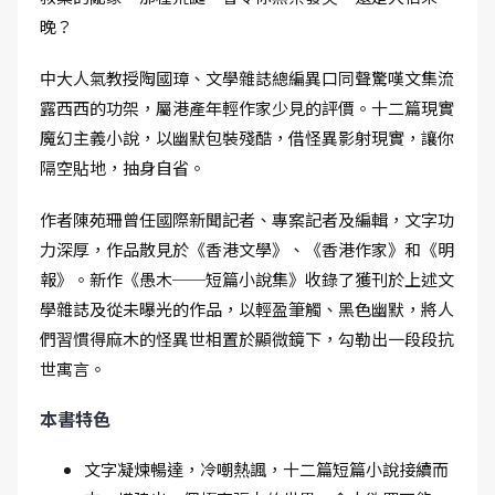
晚？
中大人氣教授陶國璋、文學雜誌總編異口同聲驚嘆文集流
露西西的功架，屬港產年輕作家少見的評價。十二篇現實
魔幻主義小說，以幽默包裝殘酷，借怪異影射現實，讓你
隔空貼地，抽身自省。
作者陳苑珊曾任國際新聞記者、專案記者及編輯，文字功
力深厚，作品散見於《香港文學》、《香港作家》和《明
報》。新作《愚木──短篇小說集》收錄了獲刊於上述文
學雜誌及從未曝光的作品，以輕盈筆觸、黑色幽默，將人
們習慣得麻木的怪異世相置於顯微鏡下，勾勒出一段段抗
世寓言。
本書特色
文字凝煉暢達，冷嘲熱諷，十二篇短篇小說接續而