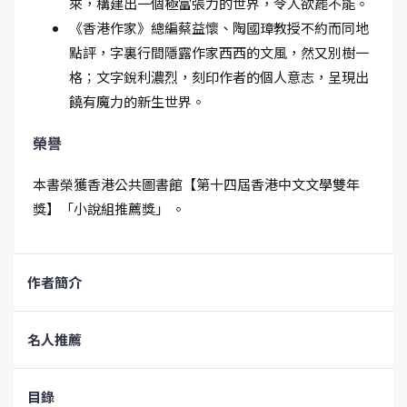
來，構建出一個極富張力的世界，令人欲罷不能。
《香港作家》總編蔡益懷、陶國璋教授不約而同地
點評，字裏行間隱露作家西西的文風，然又別樹一
格；文字銳利濃烈，刻印作者的個人意志，呈現出
饒有魔力的新生世界。
榮譽
本書榮獲香港公共圖書館【第十四屆香港中文文學雙年
獎】「小說組推薦獎」 。
作者簡介
名人推薦
目錄