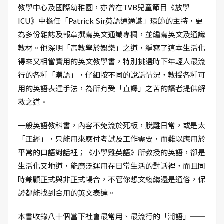
教學中心及國際幼稚園，亦曾在TVB兒童節目《放學
ICU》中擔任「Patrick Sir英語通通識」環節的主持，更
為多份雜誌及報章撰寫英文通識專欄，並編寫英文及通識
教材。他深明「寓教學於娛樂」之道，編寫了這本生活化
得來又相當實用的英文教學書，特別挑選時下年輕人最流
行的各種「潮語」，仔細按不同的說話情況，教授各種可
用的英語表達手法，為所有受「直譯」之苦的讀者提供解
救之道。
一般英語教科書，內容不免流於死板，脫離日常，或是太
「正經」，只能用來應付考試及工作需要，而難以應用於
平常的口語對話裡；《小學雞英語》所教授的英語，卻是
生活化又地道，能廣泛運用在日常生活的對話裡，而且同
時兼顧正式與非正式場合，不管你想文縐縐還是通俗，保
證都能找到合用的英文表達。
本書收錄八十個當下社會最常用、最流行的「潮語」──