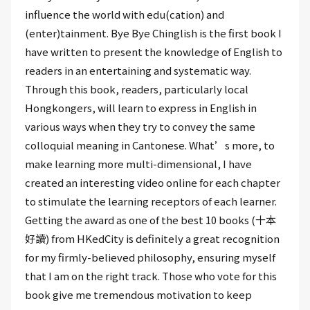
influence the world with edu(cation) and
(enter)tainment. Bye Bye Chinglish is the first book I
have written to present the knowledge of English to
readers in an entertaining and systematic way.
Through this book, readers, particularly local
Hongkongers, will learn to express in English in
various ways when they try to convey the same
colloquial meaning in Cantonese. What’s more, to
make learning more multi-dimensional, I have
created an interesting video online for each chapter
to stimulate the learning receptors of each learner.
Getting the award as one of the best 10 books (十本
好讀) from HKedCity is definitely a great recognition
for my firmly-believed philosophy, ensuring myself
that I am on the right track. Those who vote for this
book give me tremendous motivation to keep