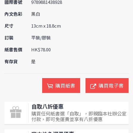
國際書號
9789881438928
內文色彩
黑白
尺寸
13cm x 18.8cm
訂裝
平裝/膠裝
紙書售價
HK$78.00
有存貨
是
購買紙書
購買電子書
自取八折優惠
購買任何紙書選「自取」，即親臨本社辦公室
付款，即可免運費並享有八折優惠