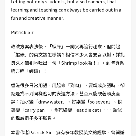
telling not only students, but also teachers, that
learning and teaching can always be carried out in a
fun and creative manner.
Patrick Sir
政改方案表決後，「蝦碌」一詞又再流行起來，但問起
「蝦碌」的英文該怎樣講？相信不少人會支吾以對，掙扎
良久才狼狽地吐出一句「Shrimp look囉！」，到時真係
唔方唔「蝦碌」！
香港很多日常用語，用起來「到肉」，要轉成英語時，卻
總是找不到同樣貼切的表達方法，甚至只能硬著頭皮直
譯：抽水變「draw water」、好柒變「so seven」、揹
鑊變「carry pan」、食死貓變「eat die cat」……類似
的尷尬例子多不勝數。
本書作者Patrick Sir，擁有多年教授英文的經驗，曾開辦