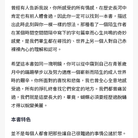
曾經有人告訴我說，你所感受的所有情感，在歷史長河中
肯定也有前人體會過，因此你一定可以找到一本書，描述
出此時此刻與你一模一樣的想法。那種看了一個陌生作者
在某個時間空間間隔中寫下的字句篇章而心生共鳴的奇妙
感覺，是我們畢生都在尋找的、世界上另一個人對自己赤
裸裸內心的理解和認可。
希望這本書如同一塊明鏡，你可以從中窺到自己在青蔥歲
月中的蹣跚學步以及努力適應一個嶄新而陌生的成人世界
時的艱辛。你所面對的喜悅和悲傷，我也曾全心全意地感
受過，所有的掙扎終會找它們安定的地方。我們都曾痛苦
過，我們就是這麼長大的，畢竟，蝴蝶必須要經歷過脫蛹
才得以蛻變美麗。
本書特色
並不是每個人都會把那些讓自己很難過的事情公諸於眾。