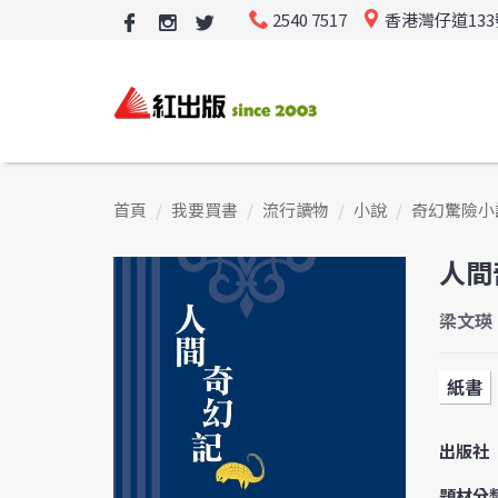
2540 7517
香港灣仔道13
首頁
我要買書
流行讀物
小說
奇幻驚險小
人間
梁文瑛
紙書
出版社
題材分