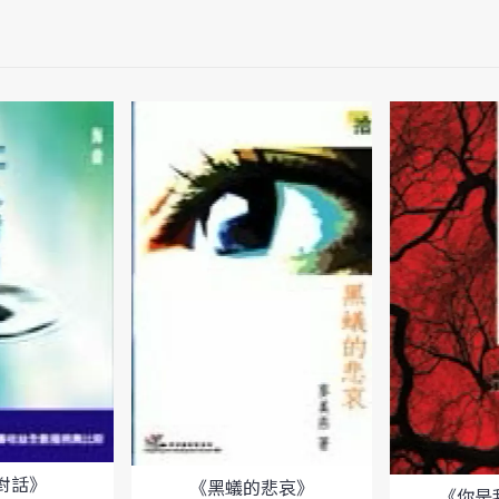
對話》
《黑蟻的悲哀》
《你是