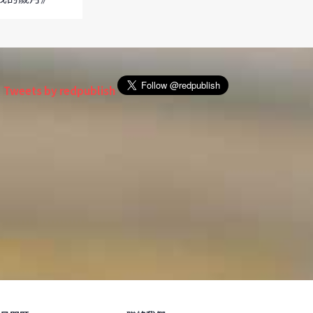
Tweets by redpublish