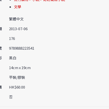
文學
繁體中文
期
2013-07-06
176
號
9789888223541
彩
黑白
14cm x 19cm
平裝/膠裝
價
HK$60.00
否