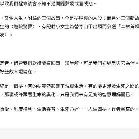
以致我們醒來後會不知不覺間隨夢境或喜或悲。
，又像人生。附錄的三個故事，全是夢境裏的片段；而另外三個新
生的〈遊院驚夢〉，有記載小女生為替穿山甲出頭而參選「森林首
次〉。
定音。儘管我們對造夢這回事一知半解，可是我們卻經常與它為伴
好些故人還健在。
綷是一個夢，有的夢竟然影響了現實生活，有的夢更涉及生死之間
，那裏或許藏著生命的奧秘，只是我們未有足夠的智慧理解而已。
情愛、制度權利、生活睿智、生死命運……人生如夢，作者書寫的