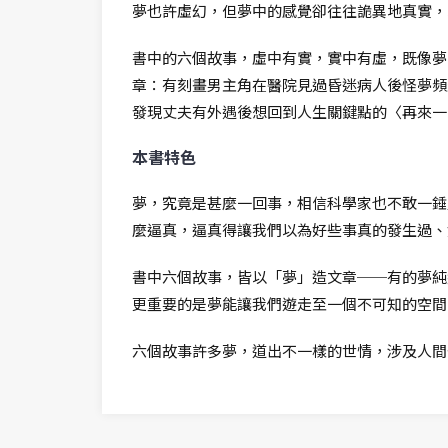
夢也許虛幻，但夢中的感覺卻往往詭異地真實，
書中的六個故事，虛中有實，實中有虛，既像夢
章：有刻畫男主角在醫院見過昏迷病人後怪夢頻
發現丈夫有外遇後想回到人生關鍵點的〈再來一
本書特色
夢，究竟是甚麼一回事，相信科學家也不敢一錘
麼逼真，逼真得讓我們以為好些事真的發生過、
書中六個故事，皆以「夢」造文章──有的夢純
更重要的是夢能讓我們遊走至一個不可知的空間
六個故事許多夢，道出不一樣的世情，涉及人間