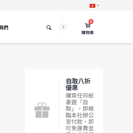
0
我們
購物車
自取八折
優惠
購買任何紙
書選「自
取」，即親
臨本社辦公
室付款，即
可免運費並