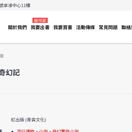
3號卓凌中心11樓
做作家
關於我們
我要出書
我要買書
活動傳媒
常見問題
聯絡
說
奇幻記
紅出版 (青森文化)
類
流行讀物 > 小說 > 奇幻驚險小說