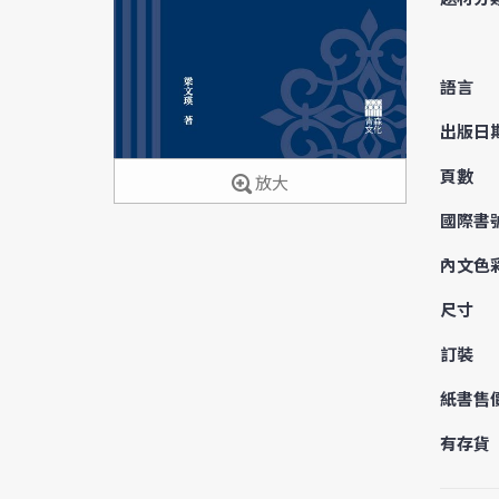
語言
出版日
頁數
放大
國際書
內文色
尺寸
訂裝
紙書售
有存貨