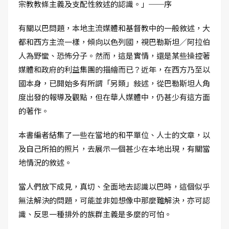
宗教教條主義及支配性敘述的認識。」──序
有關以巴問題，本地主流媒體和基督教中的一般敘述，大
都和西方主流一樣，傾向以色列國，視巴勒斯坦／阿拉伯
人為野蠻、恐怖分子。然而，這是實情，還是某些操控著
媒體和政府的利益集團的描繪而已？近年，在西方乃至以
國本身，已開始多有所謂「另類」敍述，從巴勒斯坦人角
度出發的報導及觀點，但在華人媒體中，仍甚少有這方面
的著作。
本書編者結集了一些在當地的和平單位、人士的文章，以
及自己所拍的照片，去展示一個甚少在本地出現，有關當
地情況的敘述。
當人們放下成見，真切、全面地去認識以巴時，這個似乎
無法解決的問題，可能並非如想像中那麼難解決，亦可認
識、反思一種排外的族群主義是多麼的可怕。